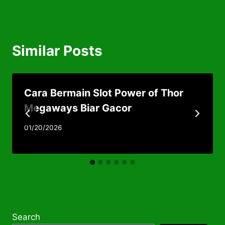
Similar Posts
Cara Bermain Slot Power of Thor
Megaways Biar Gacor
01/20/2026
Search