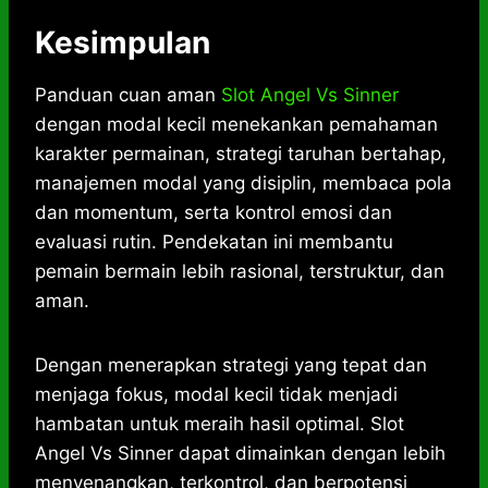
Kesimpulan
Panduan cuan aman
Slot Angel Vs Sinner
dengan modal kecil menekankan pemahaman
karakter permainan, strategi taruhan bertahap,
manajemen modal yang disiplin, membaca pola
dan momentum, serta kontrol emosi dan
evaluasi rutin. Pendekatan ini membantu
pemain bermain lebih rasional, terstruktur, dan
aman.
Dengan menerapkan strategi yang tepat dan
menjaga fokus, modal kecil tidak menjadi
hambatan untuk meraih hasil optimal. Slot
Angel Vs Sinner dapat dimainkan dengan lebih
menyenangkan, terkontrol, dan berpotensi