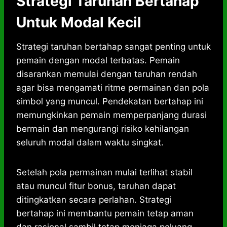
Strategi Taruhan Bertahap
Untuk Modal Kecil
Strategi taruhan bertahap sangat penting untuk
pemain dengan modal terbatas. Pemain
disarankan memulai dengan taruhan rendah
agar bisa mengamati ritme permainan dan pola
simbol yang muncul. Pendekatan bertahap ini
memungkinkan pemain memperpanjang durasi
bermain dan mengurangi risiko kehilangan
seluruh modal dalam waktu singkat.
Setelah pola permainan mulai terlihat stabil
atau muncul fitur bonus, taruhan dapat
ditingkatkan secara perlahan. Strategi
bertahap ini membantu pemain tetap aman