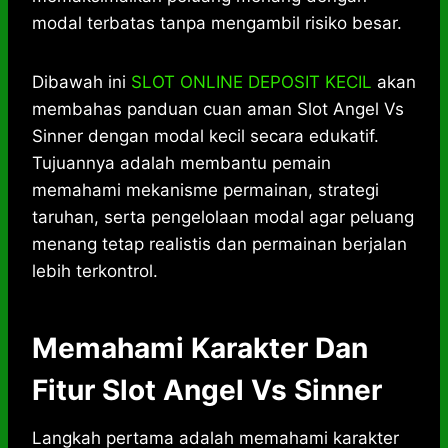
modal terbatas tanpa mengambil risiko besar.
Dibawah ini
SLOT ONLINE DEPOSIT KECIL
akan
membahas panduan cuan aman Slot Angel Vs
Sinner dengan modal kecil secara edukatif.
Tujuannya adalah membantu pemain
memahami mekanisme permainan, strategi
taruhan, serta pengelolaan modal agar peluang
menang tetap realistis dan permainan berjalan
lebih terkontrol.
Memahami Karakter Dan
Fitur Slot Angel Vs Sinner
Langkah pertama adalah memahami karakter