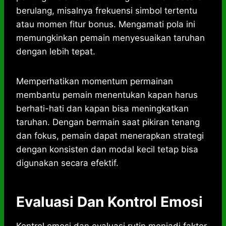
berulang, misalnya frekuensi simbol tertentu
atau momen fitur bonus. Mengamati pola ini
memungkinkan pemain menyesuaikan taruhan
dengan lebih tepat.
Memperhatikan momentum permainan
membantu pemain menentukan kapan harus
berhati-hati dan kapan bisa meningkatkan
taruhan. Dengan bermain saat pikiran tenang
dan fokus, pemain dapat menerapkan strategi
dengan konsisten dan modal kecil tetap bisa
digunakan secara efektif.
Evaluasi Dan Kontrol Emosi