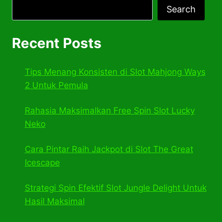
Search
Recent Posts
Tips Menang Konsisten di Slot Mahjong Ways
2 Untuk Pemula
Rahasia Maksimalkan Free Spin Slot Lucky
Neko
Cara Pintar Raih Jackpot di Slot The Great
Icescape
Strategi Spin Efektif Slot Jungle Delight Untuk
Hasil Maksimal