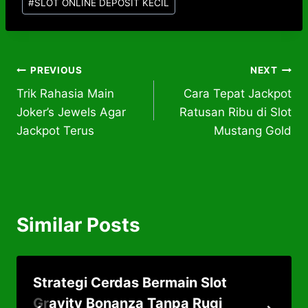
#
SLOT ONLINE DEPOSIT KECIL
Post
PREVIOUS
NEXT
Trik Rahasia Main
Cara Tepat Jackpot
navigation
Joker’s Jewels Agar
Ratusan Ribu di Slot
Jackpot Terus
Mustang Gold
Similar Posts
Strategi Cerdas Bermain Slot
Gravity Bonanza Tanpa Rugi