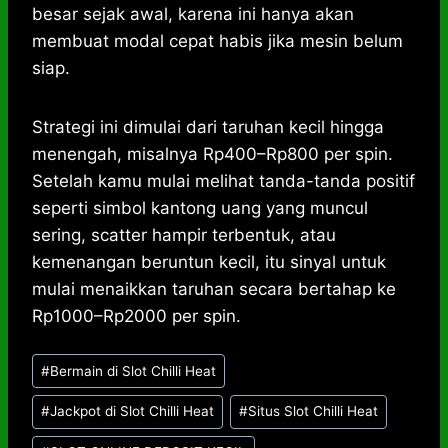
besar sejak awal, karena ini hanya akan
membuat modal cepat habis jika mesin belum
siap.
Strategi ini dimulai dari taruhan kecil hingga
menengah, misalnya Rp400–Rp800 per spin.
Setelah kamu mulai melihat tanda-tanda positif
seperti simbol kantong uang yang muncul
sering, scatter hampir terbentuk, atau
kemenangan beruntun kecil, itu sinyal untuk
mulai menaikkan taruhan secara bertahap ke
Rp1000–Rp2000 per spin.
Post
#
Bermain di Slot Chilli Heat
Tags:
#
Jackpot di Slot Chilli Heat
#
Situs Slot Chilli Heat