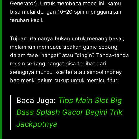
Generator). Untuk membaca mood ini, kamu
bisa mulai dengan 10–20 spin menggunakan
taruhan kecil.
Tujuan utamanya bukan untuk menang besar,
melainkan membaca apakah game sedang
dalam fase “hangat” atau “dingin”. Tanda-tanda
mesin sedang hangat bisa terlihat dari
seringnya muncul scatter atau simbol money
bag meski belum cukup untuk memicu fitur.
Baca Juga:
Tips Main Slot Big
Bass Splash Gacor Begini Trik
Jackpotnya