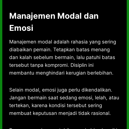
Manajemen Modal dan
Emosi
Manajemen modal adalah rahasia yang sering
diabaikan pemain. Tetapkan batas menang
dan kalah sebelum bermain, lalu patuhi batas
tersebut tanpa kompromi. Disiplin ini
membantu menghindari kerugian berlebihan.
Selain modal, emosi juga perlu dikendalikan.
Jangan bermain saat sedang emosi, lelah, atau
tertekan, karena kondisi tersebut sering
membuat keputusan menjadi tidak rasional.