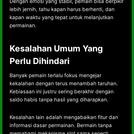
Dengan emosi yang stabil, pemain bisa berpikir
lebih jernih, tahu kapan harus berhenti, dan
kapan waktu yang tepat untuk melanjutkan
permainan.
Kesalahan Umum Yang
Perlu Dihindari
Banyak pemain terlalu fokus mengejar
kekalahan dengan terus menambah taruhan.
Kebiasaan ini justru sering berakhir dengan
saldo habis tanpa hasil yang diharapkan.
Kesalahan lain adalah mengabaikan fitur dan
informasi dasar permainan. Bermain tanpa
memahami mekanisme slot sama seperti