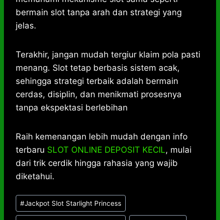
bermain slot tanpa arah dan strategi yang
jelas.
Terakhir, jangan mudah tergiur klaim pola pasti
menang. Slot tetap berbasis sistem acak,
sehingga strategi terbaik adalah bermain
cerdas, disiplin, dan menikmati prosesnya
tanpa ekspektasi berlebihan
Raih kemenangan lebih mudah dengan info
terbaru
SLOT ONLINE DEPOSIT KECIL
, mulai
dari trik cerdik hingga rahasia yang wajib
diketahui.
Post
#
Jackpot Slot Starlight Princess
Tags: