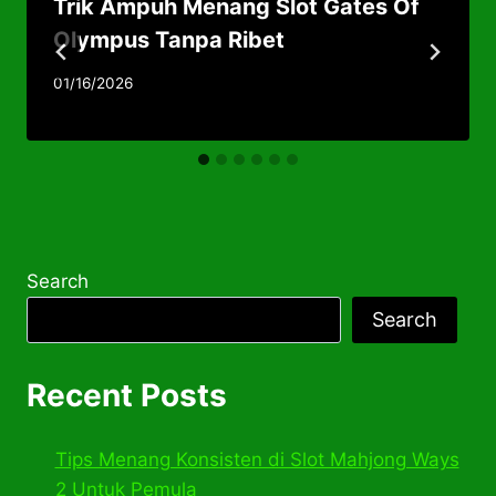
Trik Ampuh Menang Slot Gates Of
Olympus Tanpa Ribet
01/16/2026
Search
Search
Recent Posts
Tips Menang Konsisten di Slot Mahjong Ways
2 Untuk Pemula