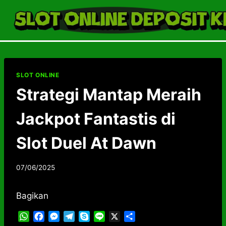
Skip
to
content
SLOT ONLINE
Strategi Mantap Meraih
Jackpot Fantastis di
Slot Duel At Dawn
07/06/2025
Bagikan
W
F
M
T
S
L
X
S