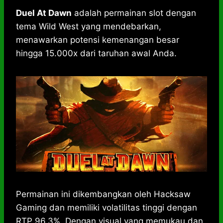
h
a
e
e
k
i
h
a
c
s
l
y
n
a
Duel At Dawn
adalah permainan slot dengan
t
e
s
e
p
e
r
tema Wild West yang mendebarkan,
s
b
e
g
e
e
menawarkan potensi kemenangan besar
A
o
n
r
hingga 15.000x dari taruhan awal Anda.
p
o
g
a
p
k
e
m
r
Permainan ini dikembangkan oleh Hacksaw
Gaming dan memiliki volatilitas tinggi dengan
RTP 96,3%. Dengan visual yang memukau dan