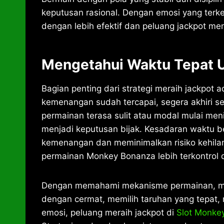
keputusan rasional. Dengan emosi yang terk
dengan lebih efektif dan peluang jackpot men
Mengetahui Waktu Tepat U
Bagian penting dari strategi meraih jackpot 
kemenangan sudah tercapai, segera akhiri se
permainan terasa sulit atau modal mulai men
menjadi keputusan bijak. Kesadaran waktu 
kemenangan dan meminimalkan risiko kehila
permainan Monkey Bonanza lebih terkontrol d
Dengan memahami mekanisme permainan, meng
dengan cermat, memilih taruhan yang tepat,
emosi, peluang meraih jackpot di
Slot Monke