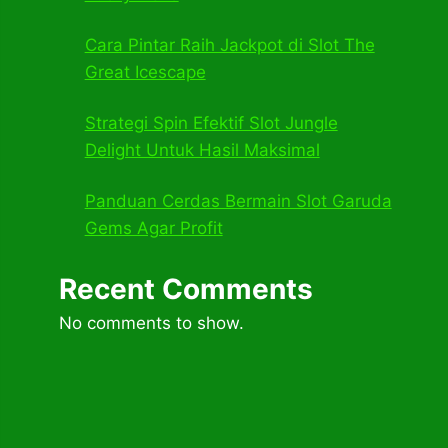
Cara Pintar Raih Jackpot di Slot The
Great Icescape
Strategi Spin Efektif Slot Jungle
Delight Untuk Hasil Maksimal
Panduan Cerdas Bermain Slot Garuda
Gems Agar Profit
Recent Comments
No comments to show.