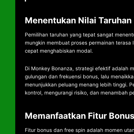
Menentukan Nilai Taruhan
Pemilihan taruhan yang tepat sangat menent
mungkin membuat proses permainan terasa la
cepat menghabiskan modal.
Di Monkey Bonanza, strategi efektif adalah
gulungan dan frekuensi bonus, lalu menaikk
menunjukkan peluang menang lebih tinggi. 
kontrol, mengurangi risiko, dan menambah pe
Memanfaatkan Fitur Bonus
Fitur bonus dan free spin adalah momen uta