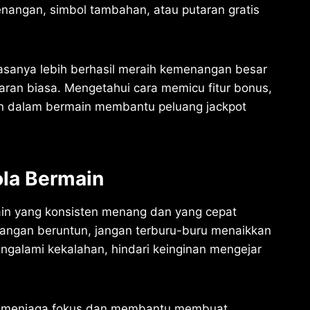
emenangan, simbol tambahan, atau putaran gratis
sanya lebih berhasil meraih kemenangan besar
ran biasa. Mengetahui cara memicu fitur bonus,
ten dalam bermain membantu peluang jackpot
la Bermain
in yang konsisten menang dan yang cepat
angan beruntun, jangan terburu-buru menaikkan
engalami kekalahan, hindari keinginan mengejar
lin menjaga fokus dan membantu membuat