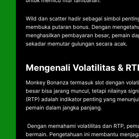
untuk memicu fitur tambahan.
Wild dan scatter hadir sebagai simbol pent
membuka putaran bonus. Dengan mengetahui
menghasilkan pembayaran besar, pemain dapa
sekadar memutar gulungan secara acak.
Mengenali Volatilitas & R
Monkey Bonanza termasuk slot dengan volati
besar bisa jarang muncul, tetapi nilainya sign
(RTP) adalah indikator penting yang menunj
pemain dalam jangka panjang.
Dengan memahami volatilitas dan RTP, pema
bermain. Pengetahuan ini membantu menjaga