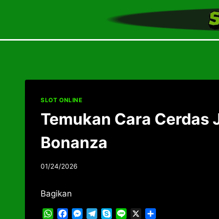
Skip
to
content
SLOT ONLINE
Temukan Cara Cerdas J
Bonanza
01/24/2026
Bagikan
W
F
M
T
S
L
X
S