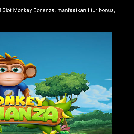
i Slot Monkey Bonanza, manfaatkan fitur bonus,