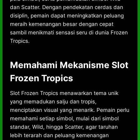
dan Scatter. Dengan pendekatan cerdas dan
disiplin, pemain dapat meningkatkan peluang
meraih kemenangan besar dengan cepat
sambil menikmati sensasi seru di dunia Frozen
Tropics.
Memahami Mekanisme Slot
Frozen Tropics
Slot Frozen Tropics menawarkan tema unik
yang memadukan salju dan tropis,
menciptakan visual yang menarik. Pemain perlu
memahami setiap simbol, mulai dari simbol
standar, Wild, hingga Scatter, agar taruhan
lebih terarah dan peluang kemenangan