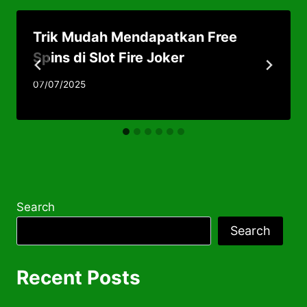
Trik Mudah Mendapatkan Free
Spins di Slot Fire Joker
07/07/2025
Search
Search
Recent Posts