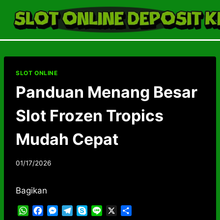
Skip
to
content
SLOT ONLINE
Panduan Menang Besar
Slot Frozen Tropics
Mudah Cepat
01/17/2026
Bagikan
W
F
M
T
S
L
X
S