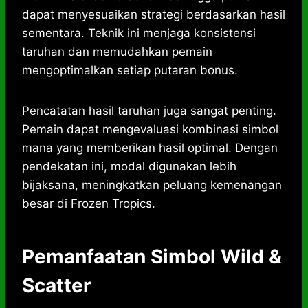
dapat menyesuaikan strategi berdasarkan hasil
sementara. Teknik ini menjaga konsistensi
taruhan dan memudahkan pemain
mengoptimalkan setiap putaran bonus.
Pencatatan hasil taruhan juga sangat penting.
Pemain dapat mengevaluasi kombinasi simbol
mana yang memberikan hasil optimal. Dengan
pendekatan ini, modal digunakan lebih
bijaksana, meningkatkan peluang kemenangan
besar di Frozen Tropics.
Pemanfaatan Simbol Wild &
Scatter