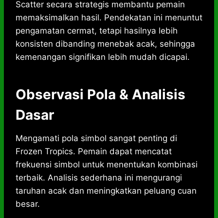
Scatter secara strategis membantu pemain
memaksimalkan hasil. Pendekatan ini menuntut
pengamatan cermat, tetapi hasilnya lebih
konsisten dibanding menebak acak, sehingga
kemenangan signifikan lebih mudah dicapai.
Observasi Pola & Analisis
Dasar
Mengamati pola simbol sangat penting di
Frozen Tropics. Pemain dapat mencatat
frekuensi simbol untuk menentukan kombinasi
terbaik. Analisis sederhana ini mengurangi
taruhan acak dan meningkatkan peluang cuan
besar.