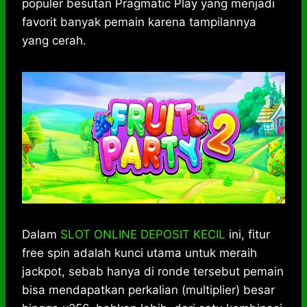
populer besutan Pragmatic Play yang menjadi
s
b
e
g
e
e
favorit banyak pemain karena tampilannya
A
o
n
r
yang cerah.
p
o
g
a
p
k
e
m
r
Dalam
SLOT ONLINE DEPOSIT KECIL
ini, fitur
free spin adalah kunci utama untuk meraih
jackpot, sebab hanya di ronde tersebut pemain
bisa mendapatkan perkalian (multiplier) besar