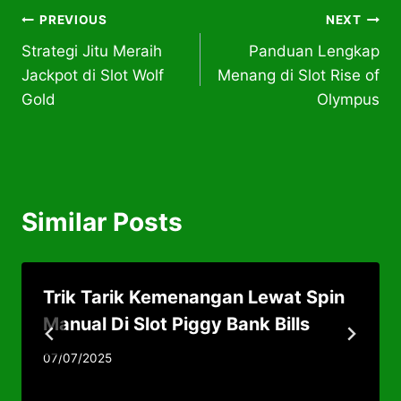
Post
PREVIOUS
NEXT
Strategi Jitu Meraih
Panduan Lengkap
navigation
Jackpot di Slot Wolf
Menang di Slot Rise of
Gold
Olympus
Similar Posts
Trik Tarik Kemenangan Lewat Spin
Manual Di Slot Piggy Bank Bills
07/07/2025