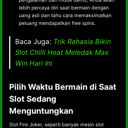
pengalaman dari mode demo, Anda akan
lebih percaya diri saat bermain dengan
uang asli dan tahu cara memaksimalkan
peluang mendapatkan free spins.
Baca Juga:
Trik Rahasia Bikin
Slot Chilli Heat Meledak Max
Win Hari Ini
Pilih Waktu Bermain di Saat
Slot Sedang
Menguntungkan
Slot Fire Joker, seperti banyak mesin slot