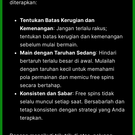
diterapkan:
Tentukan Batas Kerugian dan
Kemenangan
: Jangan terlalu rakus;
tentukan batas kerugian dan kemenangan
sebelum mulai bermain.
Main dengan Taruhan Sedang
: Hindari
bertaruh terlalu besar di awal. Mulailah
dengan taruhan kecil untuk memahami
pola permainan dan memicu free spins
secara bertahap.
Konsisten dan Sabar
: Free spins tidak
selalu muncul setiap saat. Bersabarlah dan
tetap konsisten dengan strategi yang Anda
terapkan.