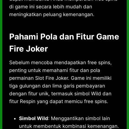
di game ini secara lebih mudah dan
meningkatkan peluang kemenangan.
Pahami Pola dan Fitur Game
Fire Joker
Sebelum mencoba mendapatkan free spins,
penting untuk memahami fitur dan pola
permainan Slot Fire Joker. Game ini memiliki
tiga gulungan dan lima garis pembayaran
dengan fitur unik, termasuk simbol Wild dan
fitur Respin yang dapat memicu free spins.
Simbol Wild
: Menggantikan simbol lain
untuk membentuk kombinasi kemenangan.