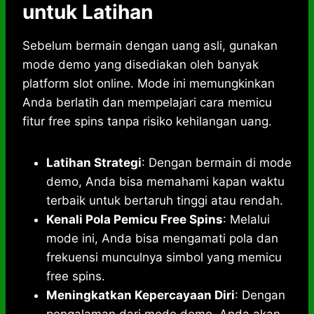
untuk Latihan
Sebelum bermain dengan uang asli, gunakan
mode demo yang disediakan oleh banyak
platform slot online. Mode ini memungkinkan
Anda berlatih dan mempelajari cara memicu
fitur free spins tanpa risiko kehilangan uang.
Latihan Strategi
: Dengan bermain di mode
demo, Anda bisa memahami kapan waktu
terbaik untuk bertaruh tinggi atau rendah.
Kenali Pola Pemicu Free Spins
: Melalui
mode ini, Anda bisa mengamati pola dan
frekuensi munculnya simbol yang memicu
free spins.
Meningkatkan Kepercayaan Diri
: Dengan