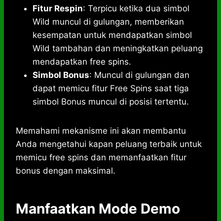
Fitur Respin
: Terpicu ketika dua simbol
Wild muncul di gulungan, memberikan
kesempatan untuk mendapatkan simbol
Wild tambahan dan meningkatkan peluang
mendapatkan free spins.
Simbol Bonus
: Muncul di gulungan dan
dapat memicu fitur Free Spins saat tiga
simbol Bonus muncul di posisi tertentu.
Memahami mekanisme ini akan membantu
Anda mengetahui kapan peluang terbaik untuk
memicu free spins dan memanfaatkan fitur
bonus dengan maksimal.
Manfaatkan Mode Demo