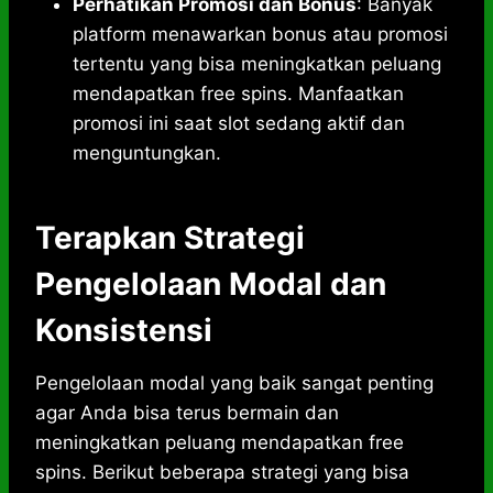
Perhatikan Promosi dan Bonus
: Banyak
platform menawarkan bonus atau promosi
tertentu yang bisa meningkatkan peluang
mendapatkan free spins. Manfaatkan
promosi ini saat slot sedang aktif dan
menguntungkan.
Terapkan Strategi
Pengelolaan Modal dan
Konsistensi
Pengelolaan modal yang baik sangat penting
agar Anda bisa terus bermain dan
meningkatkan peluang mendapatkan free
spins. Berikut beberapa strategi yang bisa