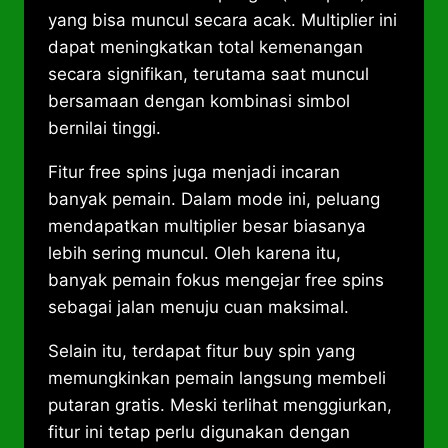
yang bisa muncul secara acak. Multiplier ini
dapat meningkatkan total kemenangan
secara signifikan, terutama saat muncul
bersamaan dengan kombinasi simbol
bernilai tinggi.
Fitur free spins juga menjadi incaran
banyak pemain. Dalam mode ini, peluang
mendapatkan multiplier besar biasanya
lebih sering muncul. Oleh karena itu,
banyak pemain fokus mengejar free spins
sebagai jalan menuju cuan maksimal.
Selain itu, terdapat fitur buy spin yang
memungkinkan pemain langsung membeli
putaran gratis. Meski terlihat menggiurkan,
fitur ini tetap perlu digunakan dengan