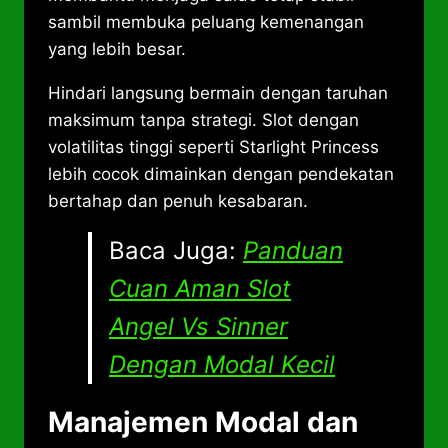
sambil membuka peluang kemenangan
yang lebih besar.
Hindari langsung bermain dengan taruhan
maksimum tanpa strategi. Slot dengan
volatilitas tinggi seperti Starlight Princess
lebih cocok dimainkan dengan pendekatan
bertahap dan penuh kesabaran.
Baca Juga:
Panduan
Cuan Aman Slot
Angel Vs Sinner
Dengan Modal Kecil
Manajemen Modal dan