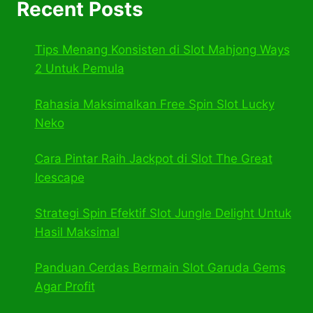
Recent Posts
Tips Menang Konsisten di Slot Mahjong Ways
2 Untuk Pemula
Rahasia Maksimalkan Free Spin Slot Lucky
Neko
Cara Pintar Raih Jackpot di Slot The Great
Icescape
Strategi Spin Efektif Slot Jungle Delight Untuk
Hasil Maksimal
Panduan Cerdas Bermain Slot Garuda Gems
Agar Profit