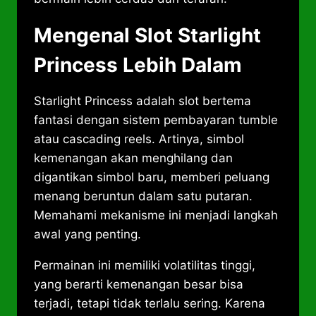
Mengenal Slot Starlight
Princess Lebih Dalam
Starlight Princess adalah slot bertema
fantasi dengan sistem pembayaran tumble
atau cascading reels. Artinya, simbol
kemenangan akan menghilang dan
digantikan simbol baru, memberi peluang
menang beruntun dalam satu putaran.
Memahami mekanisme ini menjadi langkah
awal yang penting.
Permainan ini memiliki volatilitas tinggi,
yang berarti kemenangan besar bisa
terjadi, tetapi tidak terlalu sering. Karena