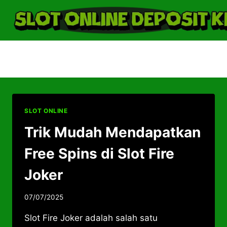
Skip
to
content
Bermain Slot Fire Joker
SLOT ONLINE
Trik Mudah Mendapatkan
Free Spins di Slot Fire
Joker
07/07/2025
Slot Fire Joker adalah salah satu