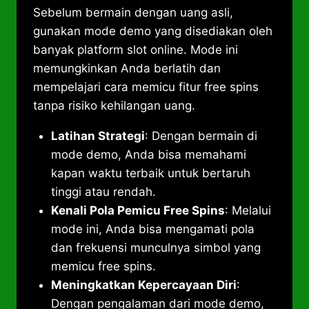
Sebelum bermain dengan uang asli,
gunakan mode demo yang disediakan oleh
banyak platform slot online. Mode ini
memungkinkan Anda berlatih dan
mempelajari cara memicu fitur free spins
tanpa risiko kehilangan uang.
Latihan Strategi
: Dengan bermain di
mode demo, Anda bisa memahami
kapan waktu terbaik untuk bertaruh
tinggi atau rendah.
Kenali Pola Pemicu Free Spins
: Melalui
mode ini, Anda bisa mengamati pola
dan frekuensi munculnya simbol yang
memicu free spins.
Meningkatkan Kepercayaan Diri
:
Dengan pengalaman dari mode demo,