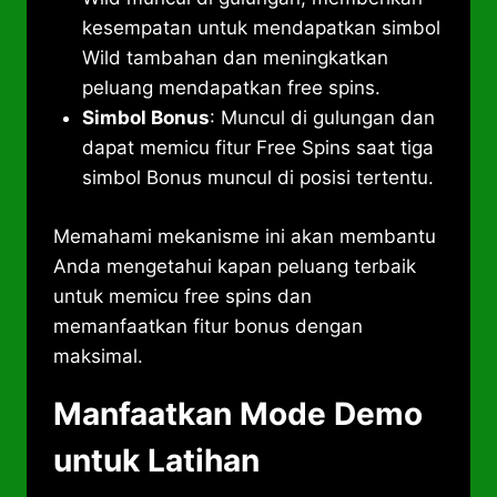
kesempatan untuk mendapatkan simbol
Wild tambahan dan meningkatkan
peluang mendapatkan free spins.
Simbol Bonus
: Muncul di gulungan dan
dapat memicu fitur Free Spins saat tiga
simbol Bonus muncul di posisi tertentu.
Memahami mekanisme ini akan membantu
Anda mengetahui kapan peluang terbaik
untuk memicu free spins dan
memanfaatkan fitur bonus dengan
maksimal.
Manfaatkan Mode Demo
untuk Latihan