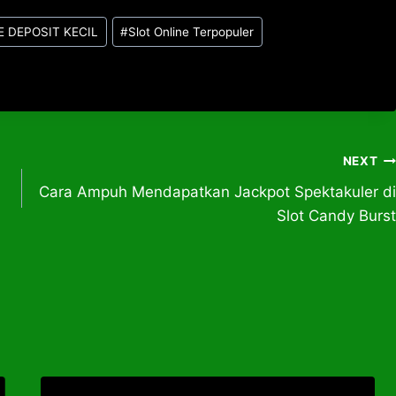
E DEPOSIT KECIL
#
Slot Online Terpopuler
NEXT
Cara Ampuh Mendapatkan Jackpot Spektakuler di
Slot Candy Burst