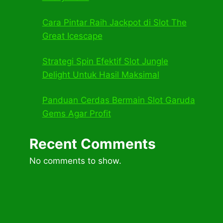
Cara Pintar Raih Jackpot di Slot The
Great Icescape
Strategi Spin Efektif Slot Jungle
Delight Untuk Hasil Maksimal
Panduan Cerdas Bermain Slot Garuda
Gems Agar Profit
Recent Comments
No comments to show.