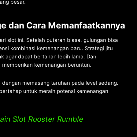
ang besar.
ge dan Cara Memanfaatkannya
i slot ini. Setelah putaran biasa, gulungan bisa
nsi kombinasi kemenangan baru. Strategi jitu
ak agar dapat bertahan lebih lama. Dan
 memberikan kemenangan beruntun.
n dengan memasang taruhan pada level sedang.
ra bertahap untuk meraih potensi kemenangan
ain Slot Rooster Rumble