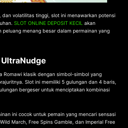
an volatilitas tinggi, slot ini menawarkan potensi
ruhan.
SLOT ONLINE DEPOSIT KECIL
akan
an peluang menang besar dalam permainan yang
 UltraNudge
 Romawi klasik dengan simbol-simbol yang
uritnya. Slot ini memiliki 5 gulungan dan 4 baris,
gulungan bergeser untuk menciptakan kombinasi
ainan ini cocok untuk pemain yang mencari sensasi
s Wild March, Free Spins Gamble, dan Imperial Free