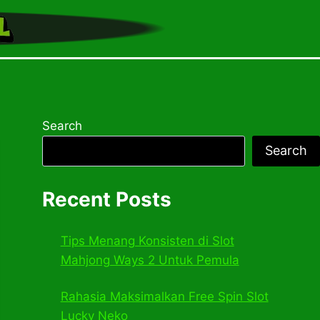
Search
Search
Recent Posts
Tips Menang Konsisten di Slot
Mahjong Ways 2 Untuk Pemula
Rahasia Maksimalkan Free Spin Slot
Lucky Neko