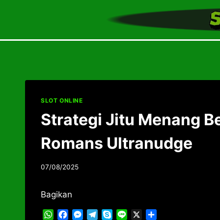
Skip
to
content
SLOT ONLINE
Strategi Jitu Menang B
Romans Ultranudge
07/08/2025
Bagikan
W
F
M
T
S
L
X
S