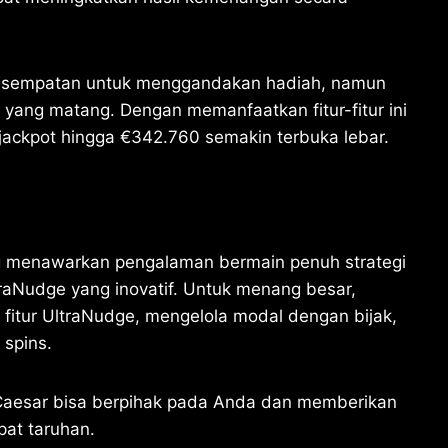
 kesempatan untuk menggandakan hadiah, namun
yang matang. Dengan memanfaatkan fitur-fitur ini
jackpot hingga €342.760 semakin terbuka lebar.
g menawarkan pengalaman bermain penuh strategi
raNudge yang inovatif. Untuk menang besar,
tur UltraNudge, mengelola modal dengan bijak,
 spins.
 Caesar bisa berpihak pada Anda dan memberikan
pat taruhan.