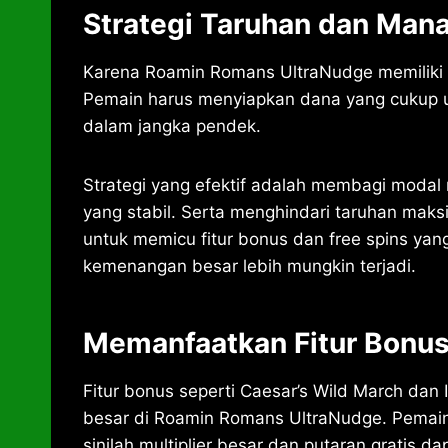
Strategi Taruhan dan Man
Karena Roamin Romans UltraNudge memiliki vo
Pemain harus menyiapkan dana yang cukup 
dalam jangka pendek.
Strategi yang efektif adalah membagi modal
yang stabil. Serta menghindari taruhan maks
untuk memicu fitur bonus dan free spins ya
kemenangan besar lebih mungkin terjadi.
Memanfaatkan Fitur Bonu
Fitur bonus seperti Caesar’s Wild March dan
besar di Roamin Romans UltraNudge. Pemain 
sinilah multiplier besar dan putaran gratis 