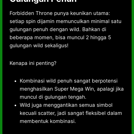
Forbidden Throne punya keunikan utama:
setiap spin dijamin memunculkan minimal satu
gulungan penuh dengan wild. Bahkan di
beberapa momen, bisa muncul 2 hingga 5
gulungan wild sekaligus!
Kenapa ini penting?
Kombinasi wild penuh sangat berpotensi
menghasilkan Super Mega Win, apalagi jika
muncul di gulungan tengah.
Wild juga menggantikan semua simbol
kecuali scatter, jadi sangat fleksibel dalam
membentuk kombinasi.