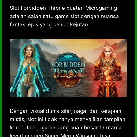
h
a
e
e
k
i
h
a
c
s
l
y
n
a
Slot Forbidden Throne buatan Microgaming
t
e
s
e
p
e
r
adalah salah satu game slot dengan nuansa
s
b
e
g
e
e
fantasi epik yang penuh kejutan.
A
o
n
r
p
o
g
a
p
k
e
m
r
Dengan visual dunia sihir, naga, dan kerajaan
mistis, slot ini tidak hanya menyajikan tampilan
keren, tapi juga peluang cuan besar terutama
lewat momen Super Mega Win yang bisa