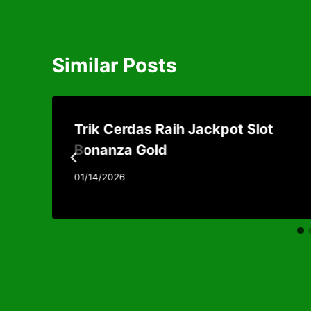
Similar Posts
Trik Cerdas Raih Jackpot Slot
Bonanza Gold
01/14/2026