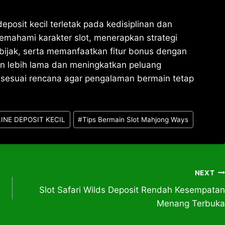
posit kecil terletak pada kedisiplinan dan
mahami karakter slot, menerapkan strategi
bijak, serta memanfaatkan fitur bonus dengan
n lebih lama dan meningkatkan peluang
 sesuai rencana agar pengalaman bermain tetap
INE DEPOSIT KECIL
#
Tips Bermain Slot Mahjong Ways
NEXT
Slot Safari Wilds Deposit Rendah Kesempatan
Menang Terbuka