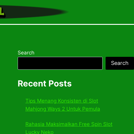
Search
Search
Recent Posts
Tips Menang Konsisten di Slot
Mahjong Ways 2 Untuk Pemula
Rahasia Maksimalkan Free Spin Slot
Lucky Neko