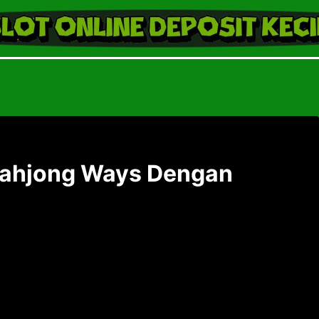
Mahjong Ways Dengan