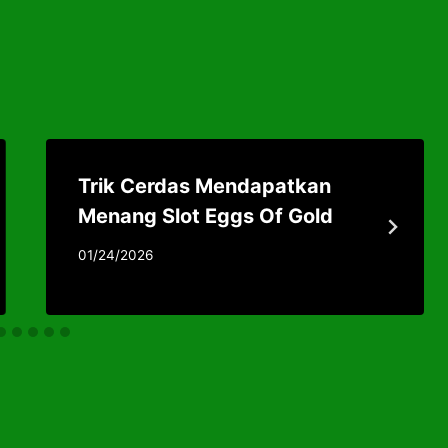
Trik Cerdas Mendapatkan
Menang Slot Eggs Of Gold
01/24/2026