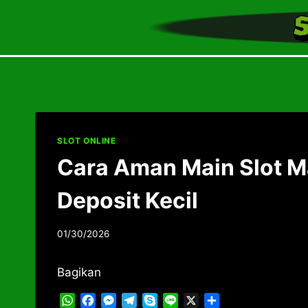
Skip
to
content
SLOT ONLINE
Cara Aman Main Slot 
Deposit Kecil
01/30/2026
Bagikan
W
F
M
T
S
L
X
S