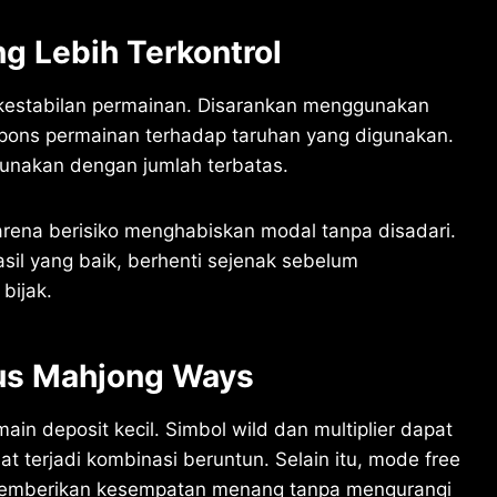
g Lebih Terkontrol
kestabilan permainan. Disarankan menggunakan
spons permainan terhadap taruhan yang digunakan.
digunakan dengan jumlah terbatas.
arena berisiko menghabiskan modal tanpa disadari.
sil yang baik, berhenti sejenak sebelum
bijak.
us Mahjong Ways
ain deposit kecil. Simbol wild dan multiplier dapat
t terjadi kombinasi beruntun. Selain itu, mode free
 memberikan kesempatan menang tanpa mengurangi