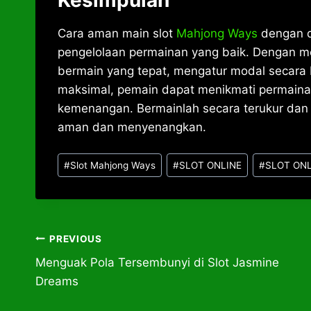
Kesimpulan
Cara aman main slot
Mahjong Ways
dengan de
pengelolaan permainan yang baik. Dengan me
bermain yang tepat, mengatur modal secara 
maksimal, pemain dapat menikmati permaina
kemenangan. Bermainlah secara terukur dan
aman dan menyenangkan.
Post
#
Slot Mahjong Ways
#
SLOT ONLINE
#
SLOT ONL
Tags:
Post
PREVIOUS
Menguak Pola Tersembunyi di Slot Jasmine
navigation
Dreams