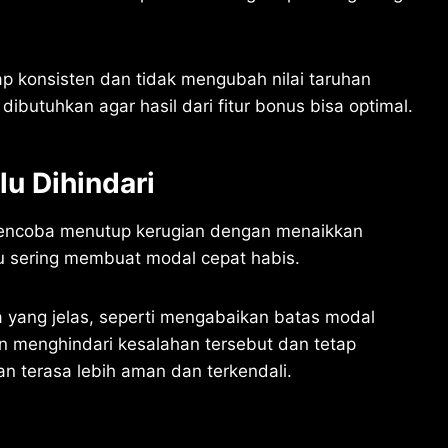
tap konsisten dan tidak mengubah nilai taruhan
ibutuhkan agar hasil dari fitur bonus bisa optimal.
u Dihindari
mencoba menutup kerugian dengan menaikkan
tru sering membuat modal cepat habis.
a yang jelas, seperti mengabaikan batas modal
an menghindari kesalahan tersebut dan tetap
n terasa lebih aman dan terkendali.