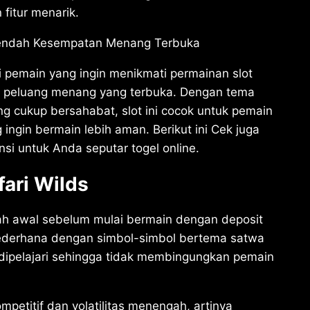
fitur menarik.
gi pemain yang ingin menikmati permainan slot
i peluang menang yang terbuka. Dengan tema
ng cukup bersahabat, slot ini cocok untuk pemain
gin bermain lebih aman. Berikut ini Cek juga
si untuk Anda seputar togel online.
fari Wilds
h awal sebelum mulai bermain dengan deposit
n sederhana dengan simbol-simbol bertema satwa
ipelajari sehingga tidak membingungkan pemain
petitif dan volatilitas menengah, artinya