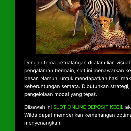
Dengan tema petualangan di alam liar, visu
pengalaman bermain, slot ini menawarkan k
besar. Namun, untuk mendapatkan hasil mak
keberuntungan semata. Dibutuhkan strateg
pengelolaan modal yang tepat.
Dibawah ini
SLOT ONLINE DEPOSIT KECIL
ak
Wilds dapat memberikan kemenangan optima
menyenangkan.