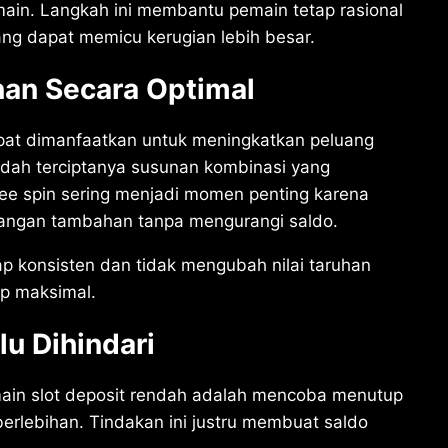
main. Langkah ini membantu pemain tetap rasional
ang dapat memicu kerugian lebih besar.
nan Secara Optimal
 dapat dimanfaatkan untuk meningkatkan peluang
ah terciptanya susunan kombinasi yang
free spin sering menjadi momen penting karena
ngan tambahan tanpa mengurangi saldo.
tap konsisten dan tidak mengubah nilai taruhan
ap maksimal.
u Dihindari
main slot deposit rendah adalah mencoba menutup
erlebihan. Tindakan ini justru membuat saldo