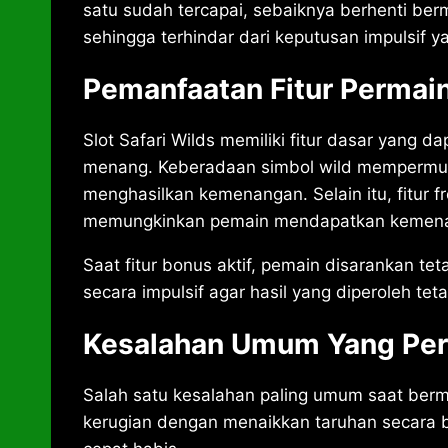
satu sudah tercapai, sebaiknya berhenti ber
sehingga terhindar dari keputusan impulsif y
Pemanfaatan Fitur Permai
Slot Safari Wilds memiliki fitur dasar yang
menang. Keberadaan simbol wild mempermud
menghasilkan kemenangan. Selain itu, fitur 
memungkinkan pemain mendapatkan kemena
Saat fitur bonus aktif, pemain disarankan te
secara impulsif agar hasil yang diperoleh tet
Kesalahan Umum Yang Perl
Salah satu kesalahan paling umum saat ber
kerugian dengan menaikkan taruhan secara b