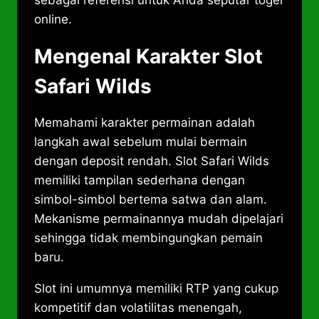
sebagai referensi untuk Anda seputar togel
online.
Mengenal Karakter Slot
Safari Wilds
Memahami karakter permainan adalah
langkah awal sebelum mulai bermain
dengan deposit rendah. Slot Safari Wilds
memiliki tampilan sederhana dengan
simbol-simbol bertema satwa dan alam.
Mekanisme permainannya mudah dipelajari
sehingga tidak membingungkan pemain
baru.
Slot ini umumnya memiliki RTP yang cukup
kompetitif dan volatilitas menengah,