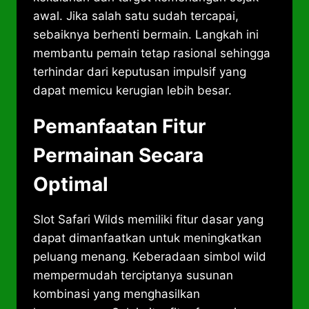
awal. Jika salah satu sudah tercapai,
sebaiknya berhenti bermain. Langkah ini
membantu pemain tetap rasional sehingga
terhindar dari keputusan impulsif yang
dapat memicu kerugian lebih besar.
Pemanfaatan Fitur
Permainan Secara
Optimal
Slot Safari Wilds memiliki fitur dasar yang
dapat dimanfaatkan untuk meningkatkan
peluang menang. Keberadaan simbol wild
mempermudah terciptanya susunan
kombinasi yang menghasilkan