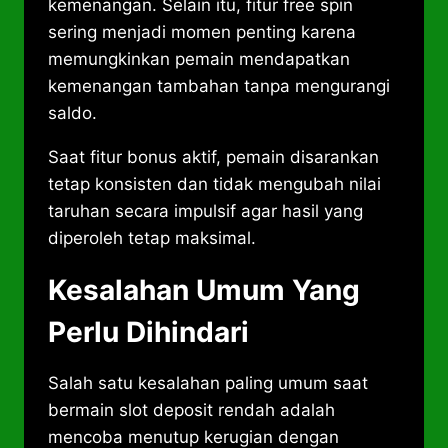
kemenangan. Selain itu, fitur free spin
sering menjadi momen penting karena
memungkinkan pemain mendapatkan
kemenangan tambahan tanpa mengurangi
saldo.
Saat fitur bonus aktif, pemain disarankan
tetap konsisten dan tidak mengubah nilai
taruhan secara impulsif agar hasil yang
diperoleh tetap maksimal.
Kesalahan Umum Yang
Perlu Dihindari
Salah satu kesalahan paling umum saat
bermain slot deposit rendah adalah
mencoba menutup kerugian dengan