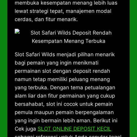
membuka kesempatan menang lebih luas
lewat strategi tepat, manajemen modal
cerdas, dan fitur menarik.
Slot Safari Wilds menjadi pilihan menarik
bagi pemain yang ingin menikmati
permainan slot dengan deposit rendah
namun tetap memiliki peluang menang
yang terbuka. Dengan tema petualangan
alam liar dan fitur permainan yang cukup
bersahabat, slot ini cocok untuk pemain
pemula maupun pemain berpengalaman
yang ingin bermain lebih aman. Berikut ini
Cek juga
SLOT ONLINE DEPOSIT KECIL