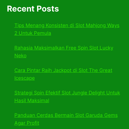
Recent Posts
Tips Menang Konsisten di Slot Mahjong Ways
2 Untuk Pemula
Rahasia Maksimalkan Free Spin Slot Lucky
Neko
Cara Pintar Raih Jackpot di Slot The Great
Icescape
Strategi Spin Efektif Slot Jungle Delight Untuk
Hasil Maksimal
Panduan Cerdas Bermain Slot Garuda Gems
Agar Profit