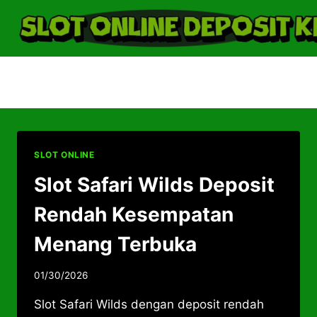
Skip
to
content
Slot Safari Wilds
SLOT ONLINE
Slot Safari Wilds Deposit
Rendah Kesempatan
Menang Terbuka
01/30/2026
Slot Safari Wilds dengan deposit rendah