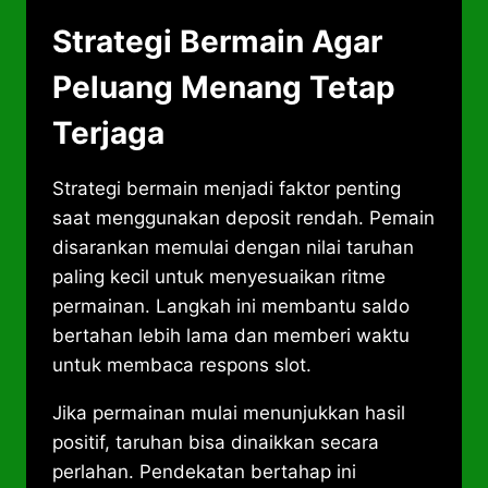
Strategi Bermain Agar
Peluang Menang Tetap
Terjaga
Strategi bermain menjadi faktor penting
saat menggunakan deposit rendah. Pemain
disarankan memulai dengan nilai taruhan
paling kecil untuk menyesuaikan ritme
permainan. Langkah ini membantu saldo
bertahan lebih lama dan memberi waktu
untuk membaca respons slot.
Jika permainan mulai menunjukkan hasil
positif, taruhan bisa dinaikkan secara
perlahan. Pendekatan bertahap ini