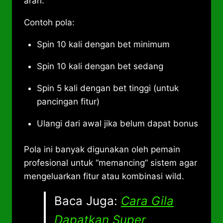
arah.
Contoh pola:
Spin 10 kali dengan bet minimum
Spin 10 kali dengan bet sedang
Spin 5 kali dengan bet tinggi (untuk
pancingan fitur)
Ulangi dari awal jika belum dapat bonus
Pola ini banyak digunakan oleh pemain
profesional untuk “memancing” sistem agar
mengeluarkan fitur atau kombinasi wild.
Baca Juga:
Cara Gila
Dapatkan Super