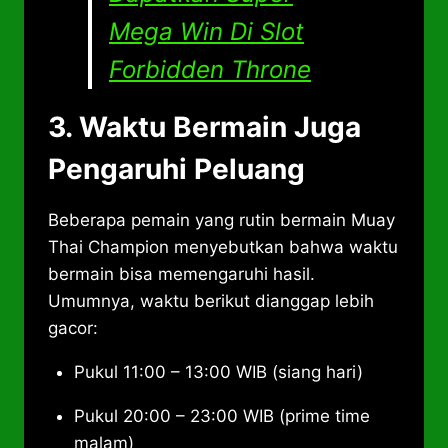
Mega Win Di Slot
Forbidden Throne
3. Waktu Bermain Juga
Pengaruhi Peluang
Beberapa pemain yang rutin bermain Muay
Thai Champion menyebutkan bahwa waktu
bermain bisa memengaruhi hasil.
Umumnya, waktu berikut dianggap lebih
gacor:
Pukul 11:00 – 13:00 WIB (siang hari)
Pukul 20:00 – 23:00 WIB (prime time
malam)