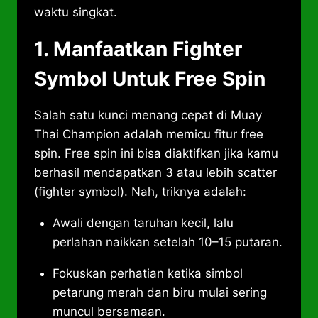
waktu singkat.
1. Manfaatkan Fighter
Symbol Untuk Free Spin
Salah satu kunci menang cepat di Muay
Thai Champion adalah memicu fitur free
spin. Free spin ini bisa diaktifkan jika kamu
berhasil mendapatkan 3 atau lebih scatter
(fighter symbol). Nah, triknya adalah:
Awali dengan taruhan kecil, lalu
perlahan naikkan setelah 10–15 putaran.
Fokuskan perhatian ketika simbol
petarung merah dan biru mulai sering
muncul bersamaan.