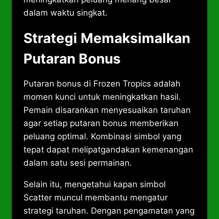
dalam waktu singkat.
Strategi Memaksimalkan
Putaran Bonus
Putaran bonus di Frozen Tropics adalah
momen kunci untuk meningkatkan hasil.
Pemain disarankan menyesuaikan taruhan
agar setiap putaran bonus memberikan
peluang optimal. Kombinasi simbol yang
tepat dapat melipatgandakan kemenangan
dalam satu sesi permainan.
Selain itu, mengetahui kapan simbol
Scatter muncul membantu mengatur
strategi taruhan. Dengan pengamatan yang