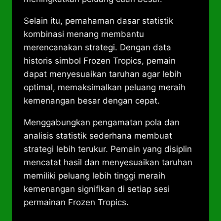
Selain itu, pemahaman dasar statistik
kombinasi menang membantu
merencanakan strategi. Dengan data
historis simbol Frozen Tropics, pemain
dapat menyesuaikan taruhan agar lebih
optimal, memaksimalkan peluang meraih
kemenangan besar dengan cepat.
Menggabungkan pengamatan pola dan
analisis statistik sederhana membuat
strategi lebih terukur. Pemain yang disiplin
mencatat hasil dan menyesuaikan taruhan
memiliki peluang lebih tinggi meraih
kemenangan signifikan di setiap sesi
permainan Frozen Tropics.