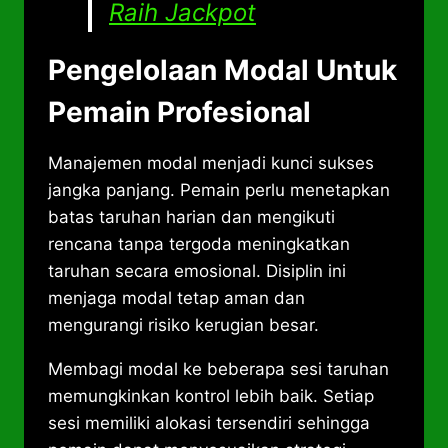
Raih Jackpot
Pengelolaan Modal Untuk
Pemain Profesional
Manajemen modal menjadi kunci sukses
jangka panjang. Pemain perlu menetapkan
batas taruhan harian dan mengikuti
rencana tanpa tergoda meningkatkan
taruhan secara emosional. Disiplin ini
menjaga modal tetap aman dan
mengurangi risiko kerugian besar.
Membagi modal ke beberapa sesi taruhan
memungkinkan kontrol lebih baik. Setiap
sesi memiliki alokasi tersendiri sehingga