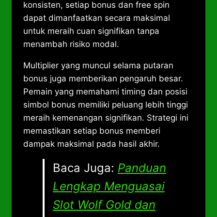
konsisten, setiap bonus dan free spin
dapat dimanfaatkan secara maksimal
untuk meraih cuan signifikan tanpa
menambah risiko modal.
Multiplier yang muncul selama putaran
bonus juga memberikan pengaruh besar.
Pemain yang memahami timing dan posisi
simbol bonus memiliki peluang lebih tinggi
meraih kemenangan signifikan. Strategi ini
memastikan setiap bonus memberi
dampak maksimal pada hasil akhir.
Baca Juga:
Panduan
Lengkap Menguasai
Slot Wolf Gold dan