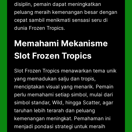
disiplin, pemain dapat meningkatkan
peluang meraih kemenangan besar dengan
cepat sambil menikmati sensasi seru di
dunia Frozen Tropics.
Memahami Mekanisme
Slot Frozen Tropics
Slot Frozen Tropics menawarkan tema unik
yang memadukan salju dan tropis,
menciptakan visual yang menarik. Pemain
perlu memahami setiap simbol, mulai dari
simbol standar, Wild, hingga Scatter, agar
taruhan lebih terarah dan peluang
kemenangan meningkat. Pemahaman ini
menjadi pondasi strategi untuk meraih