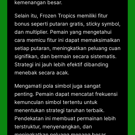
kemenangan besar.
Selain itu, Frozen Tropics memiliki fitur
bonus seperti putaran gratis, sticky symbol,
dan multiplier. Pemain yang mengetahui
cara memicu fitur ini dapat memaksimalkan
setiap putaran, meningkatkan peluang cuan
signifikan, dan bermain secara sistematis.
Strategi ini jauh lebih efektif dibanding
menebak secara acak.
Mengamati pola simbol juga sangat
penting. Pemain dapat mencatat frekuensi
kemunculan simbol tertentu untuk
menentukan strategi taruhan terbaik.
Pendekatan ini membuat permainan lebih
terstruktur, menyenangkan, dan
meningkatkan peluang menang besar