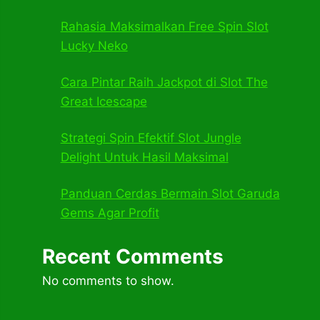
Rahasia Maksimalkan Free Spin Slot
Lucky Neko
Cara Pintar Raih Jackpot di Slot The
Great Icescape
Strategi Spin Efektif Slot Jungle
Delight Untuk Hasil Maksimal
Panduan Cerdas Bermain Slot Garuda
Gems Agar Profit
Recent Comments
No comments to show.