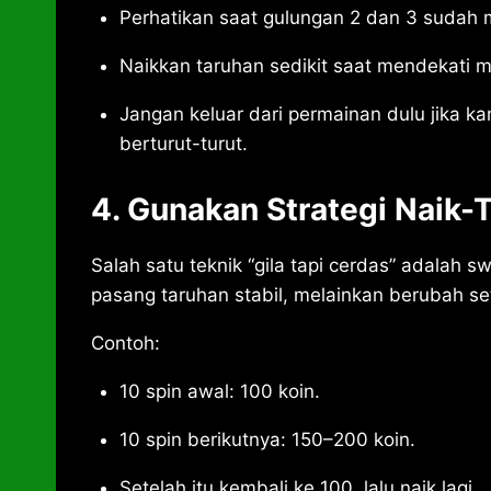
Perhatikan saat gulungan 2 dan 3 sudah mu
Naikkan taruhan sedikit saat mendekati m
Jangan keluar dari permainan dulu jika k
berturut-turut.
4. Gunakan Strategi Naik-
Salah satu teknik “gila tapi cerdas” adalah s
pasang taruhan stabil, melainkan berubah se
Contoh:
10 spin awal: 100 koin.
10 spin berikutnya: 150–200 koin.
Setelah itu kembali ke 100, lalu naik lagi.