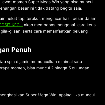
ma lewat momen Super Mega Win yang bisa muncul
enangan besar ini tidak datang begitu saja.
ain nekat tapi terukur, mengincar hasil besar dalam
POSIT KECIL
akan membahas mengenai cara kerja
g gila-gilaan, serta cara memanfaatkan peluang
ngan Penuh
iap spin dijamin memunculkan minimal satu
erapa momen, bisa muncul 2 hingga 5 gulungan
menghasilkan Super Mega Win, apalagi jika muncul