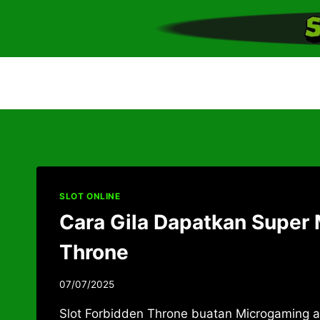
Skip
to
content
SLOT ONLINE
Cara Gila Dapatkan Super 
Throne
07/07/2025
Slot Forbidden Throne buatan Microgaming a