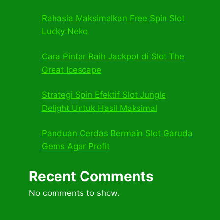
Rahasia Maksimalkan Free Spin Slot
Lucky Neko
Cara Pintar Raih Jackpot di Slot The
Great Icescape
Strategi Spin Efektif Slot Jungle
Delight Untuk Hasil Maksimal
Panduan Cerdas Bermain Slot Garuda
Gems Agar Profit
Recent Comments
No comments to show.