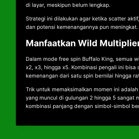
di layar, meskipun belum lengkap.
Strategi ini dilakukan agar ketika scatter ak
dan potensi kemenangannya pun meningkat.
Manfaatkan Wild Multipli
Dalam mode free spin Buffalo King, semua wi
x2, x3, hingga x5. Kombinasi pengali ini bis
kemenangan dari satu spin bernilai hingga rat
Trik untuk memaksimalkan momen ini adalah 
yang muncul di gulungan 2 hingga 5 sanga
kombinasi panjang dengan simbol-simbol berni