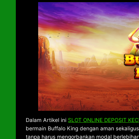
Dalam Artikel ini
SLOT ONLINE DEPOSIT KEC
bermain Buffalo King dengan aman sekaligus
tanpa harus mengorbankan modal berlebihan