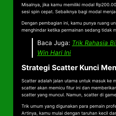
Misalnya, jika kamu memiliki modal Rp200.0
sesi spin cepat. Sebaiknya bagi modal menj
Dengan pembagian ini, kamu punya ruang un
menghindar ketika permainan sedang tidak me
Baca Juga:
Trik Rahasia B
Win Hari Ini
Strategi Scatter Kunci Me
Scatter adalah jalan utama untuk masuk ke m
scatter akan memicu fitur ini dan memberikan
scatter yang muncul. Namun, scatter di game
Trik umum yang digunakan para pemain profe
Artinya, kamu mulai dengan taruhan kecil dan 