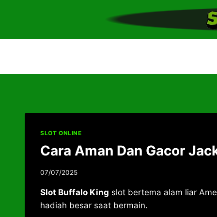
Skip
to
content
SLOT ONLINE
Cara Aman Dan Gacor Jackp
07/07/2025
Slot Buffalo King
slot bertema alam liar Ame
hadiah besar saat bermain.