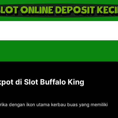
Jackpot di Slot Buffalo King
ot di Slot Buffalo King
rika dengan ikon utama kerbau buas yang memiliki