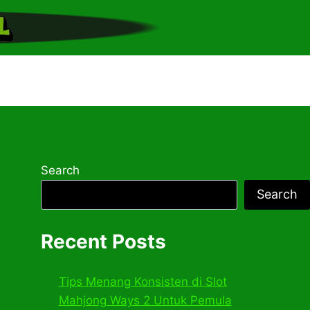
Search
Search
Recent Posts
Tips Menang Konsisten di Slot
Mahjong Ways 2 Untuk Pemula