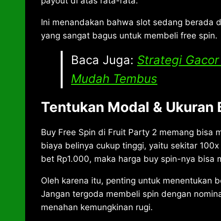
payout di atas rata-rata.
Ini menandakan bahwa slot sedang berada d
yang sangat bagus untuk membeli free spin.
Baca Juga:
Strategi Gacor
Mudah Tembus
Tentukan Modal & Ukuran 
Buy Free Spin di Fruit Party 2 memang bisa 
biaya belinya cukup tinggi, yaitu sekitar 10
bet Rp1.000, maka harga buy spin-nya bisa
Oleh karena itu, penting untuk menentukan 
Jangan tergoda membeli spin dengan nominal
menahan kemungkinan rugi.