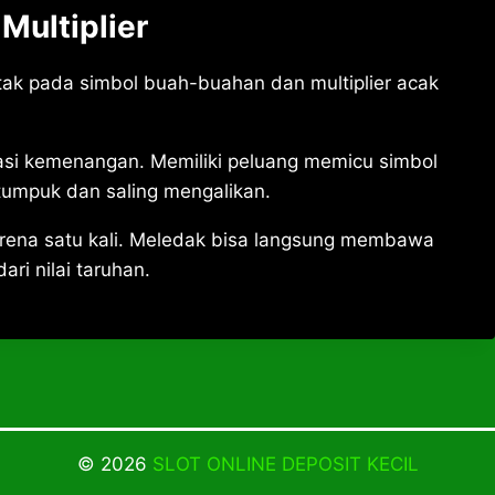
Multiplier
tak pada simbol buah-buahan dan multiplier acak
nasi kemenangan. Memiliki peluang memicu simbol
rtumpuk dan saling mengalikan.
, karena satu kali. Meledak bisa langsung membawa
ari nilai taruhan.
© 2026
SLOT ONLINE DEPOSIT KECIL