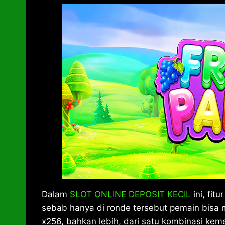
Dalam
SLOT ONLINE DEPOSIT KECIL
ini, fit
sebab hanya di ronde tersebut pemain bisa m
x256, bahkan lebih, dari satu kombinasi ke