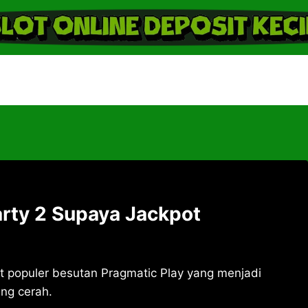
Jackpot di Fruit Party 2
arty 2 Supaya Jackpot
 populer besutan Pragmatic Play yang menjadi
ng cerah.