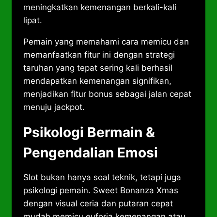
meningkatkan kemenangan berkali-kali
lipat.
Pemain yang memahami cara memicu dan
memanfaatkan fitur ini dengan strategi
taruhan yang tepat sering kali berhasil
mendapatkan kemenangan signifikan,
menjadikan fitur bonus sebagai jalan cepat
menuju jackpot.
Psikologi Bermain &
Pengendalian Emosi
Slot bukan hanya soal teknik, tetapi juga
psikologi pemain. Sweet Bonanza Xmas
dengan visual ceria dan putaran cepat
mudah memicu euforia kemenangan atau