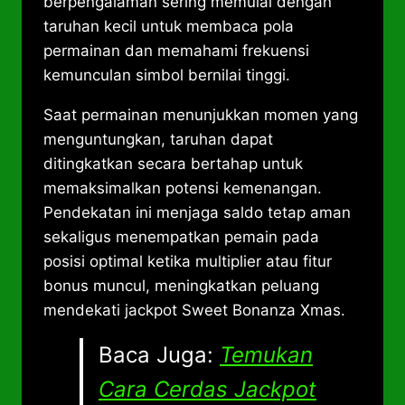
berpengalaman sering memulai dengan
taruhan kecil untuk membaca pola
permainan dan memahami frekuensi
kemunculan simbol bernilai tinggi.
Saat permainan menunjukkan momen yang
menguntungkan, taruhan dapat
ditingkatkan secara bertahap untuk
memaksimalkan potensi kemenangan.
Pendekatan ini menjaga saldo tetap aman
sekaligus menempatkan pemain pada
posisi optimal ketika multiplier atau fitur
bonus muncul, meningkatkan peluang
mendekati jackpot Sweet Bonanza Xmas.
Baca Juga:
Temukan
Cara Cerdas Jackpot