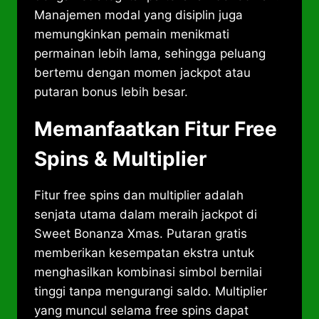
Manajemen modal yang disiplin juga
memungkinkan pemain menikmati
permainan lebih lama, sehingga peluang
bertemu dengan momen jackpot atau
putaran bonus lebih besar.
Memanfaatkan Fitur Free
Spins & Multiplier
Fitur free spins dan multiplier adalah
senjata utama dalam meraih jackpot di
Sweet Bonanza Xmas. Putaran gratis
memberikan kesempatan ekstra untuk
menghasilkan kombinasi simbol bernilai
tinggi tanpa mengurangi saldo. Multiplier
yang muncul selama free spins dapat