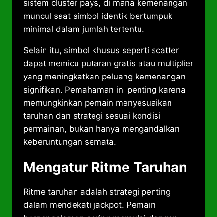
sistem cluster pays, di mana kemenangan
muncul saat simbol identik bertumpuk
minimal dalam jumlah tertentu.
Selain itu, simbol khusus seperti scatter
dapat memicu putaran gratis atau multiplier
yang meningkatkan peluang kemenangan
signifikan. Pemahaman ini penting karena
memungkinkan pemain menyesuaikan
taruhan dan strategi sesuai kondisi
permainan, bukan hanya mengandalkan
keberuntungan semata.
Mengatur Ritme Taruhan
Ritme taruhan adalah strategi penting
dalam mendekati jackpot. Pemain