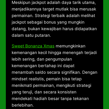
Meskipun jackpot adalah daya tarik utama,
menjadikannya target mutlak bisa merusak
permainan. Strategi terbaik adalah melihat
jackpot sebagai bonus yang mungkin
datang, bukan kewajiban harus didapatkan
dalam satu putaran.
Sweet Bonanza Xmas
memungkinkan
kemenangan kecil hingga menengah terjadi
lebih sering, dan pengumpulan
kemenangan bertahap ini dapat
menambah saldo secara signifikan. Dengan
mindset realistis, pemain bisa tetap
menikmati permainan, mengikuti strategi
yang teruji, dan secara konsisten
mendekati hadiah besar tanpa tekanan
berlebihan.