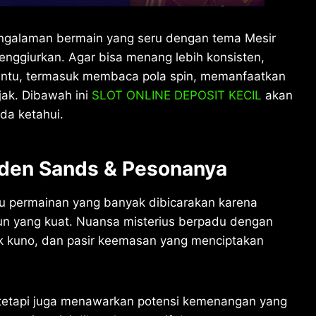
ngalaman bermain yang seru dengan tema Mesir
nggiurkan. Agar bisa menang lebih konsisten,
entu, termasuk membaca pola spin, memanfaatkan
jak. Dibawah ini
SLOT ONLINE DEPOSIT KECIL
akan
da ketahui.
lden Sands & Pesonanya
tu permainan yang banyak dibicarakan karena
n yang kuat. Nuansa misterius berpadu dengan
fak kuno, dan pasir keemasan yang menciptakan
, tetapi juga menawarkan potensi kemenangan yang