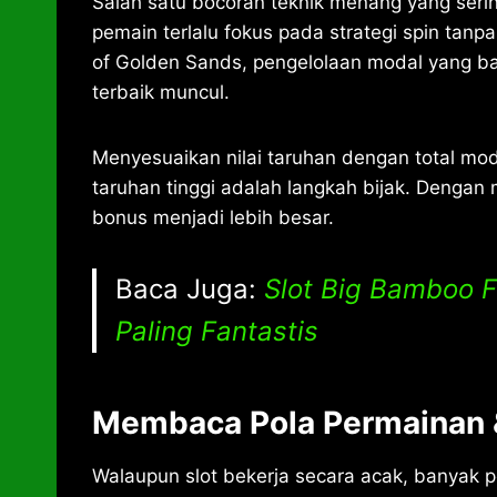
Salah satu bocoran teknik menang yang seri
pemain terlalu fokus pada strategi spin tanp
of Golden Sands, pengelolaan modal yang 
terbaik muncul.
Menyesuaikan nilai taruhan dengan total mod
taruhan tinggi adalah langkah bijak. Dengan 
bonus menjadi lebih besar.
Baca Juga:
Slot Big Bamboo 
Paling Fantastis
Membaca Pola Permainan 
Walaupun slot bekerja secara acak, banyak