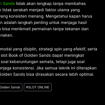
en Sands
tidak akan lengkap tanpa membahas
an tidak serakah menjadi faktor utama yang
ang konsisten menang. Mengetahui kapan harus
n adalah langkah penting untuk menjaga hasil
in bisa menikmati permainan tanpa tekanan dan
anakan.
al yang disiplin, strategi spin yang efektif, serta
 slot Book of Golden Sands dapat meningkat
 soal keberuntungan semata, tetapi juga soal
aga konsistensi. Jika semua teknik ini diterapkan
 Golden Sands bisa dirasakan secara lebih optimal.
 Golden Sands
#
SLOT ONLINE