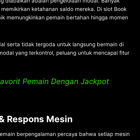
ng diabaikan adalah pengelolaan modal. Banyak
a memikirkan ketahanan saldo mereka. Di slot Book
baik memungkinkan pemain bertahan hingga momen
al serta tidak tergoda untuk langsung bermain di
modal yang terkontrol, peluang untuk mencapai fitur
Favorit Pemain Dengan Jackpot
& Respons Mesin
 pemain berpengalaman percaya bahwa setiap mesin