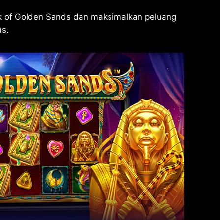
k of Golden Sands dan maksimalkan peluang
us.