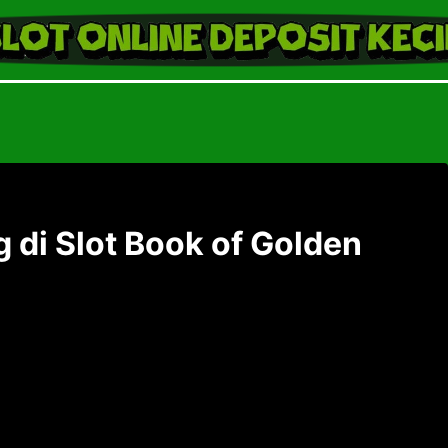
di Slot Book of Golden