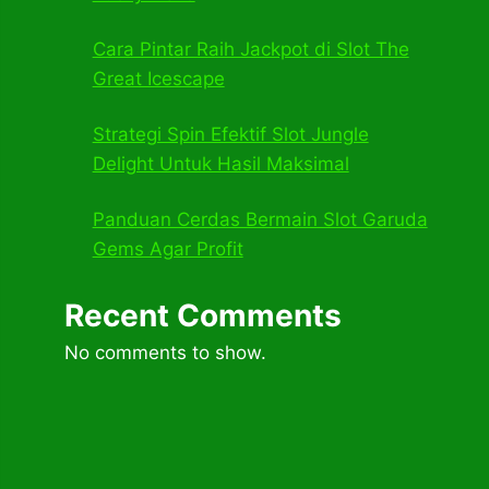
Cara Pintar Raih Jackpot di Slot The
Great Icescape
Strategi Spin Efektif Slot Jungle
Delight Untuk Hasil Maksimal
Panduan Cerdas Bermain Slot Garuda
Gems Agar Profit
Recent Comments
No comments to show.