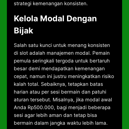
strategi kemenangan konsisten.
Kelola Modal Dengan
Bijak
Salah satu kunci untuk menang konsisten
di slot adalah manajemen modal. Pemain
pemula seringkali tergoda untuk bertaruh
besar demi mendapatkan kemenangan
cepat, namun ini justru meningkatkan risiko
kalah total. Sebaiknya, tetapkan batas
harian atau per sesi bermain dan patuhi
aturan tersebut. Misalnya, jika modal awal
Anda Rp500.000, bagi menjadi beberapa
sesi agar lebih aman dan tetap bisa
bermain dalam jangka waktu lebih lama.