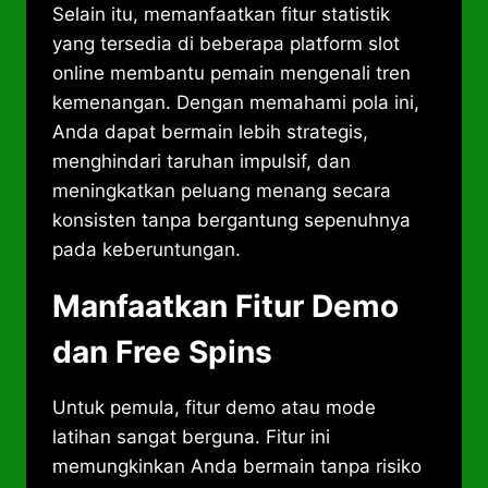
Selain itu, memanfaatkan fitur statistik
yang tersedia di beberapa platform slot
online membantu pemain mengenali tren
kemenangan. Dengan memahami pola ini,
Anda dapat bermain lebih strategis,
menghindari taruhan impulsif, dan
meningkatkan peluang menang secara
konsisten tanpa bergantung sepenuhnya
pada keberuntungan.
Manfaatkan Fitur Demo
dan Free Spins
Untuk pemula, fitur demo atau mode
latihan sangat berguna. Fitur ini
memungkinkan Anda bermain tanpa risiko