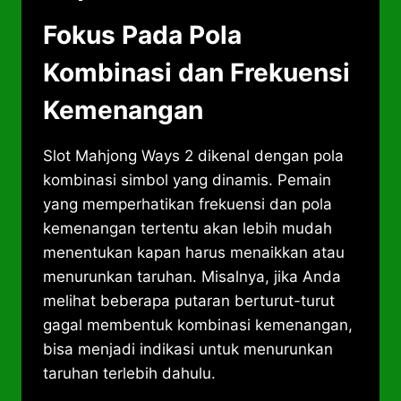
Fokus Pada Pola
Kombinasi dan Frekuensi
Kemenangan
Slot Mahjong Ways 2 dikenal dengan pola
kombinasi simbol yang dinamis. Pemain
yang memperhatikan frekuensi dan pola
kemenangan tertentu akan lebih mudah
menentukan kapan harus menaikkan atau
menurunkan taruhan. Misalnya, jika Anda
melihat beberapa putaran berturut-turut
gagal membentuk kombinasi kemenangan,
bisa menjadi indikasi untuk menurunkan
taruhan terlebih dahulu.