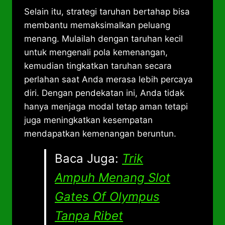
Selain itu, strategi taruhan bertahap bisa
membantu memaksimalkan peluang
menang. Mulailah dengan taruhan kecil
untuk mengenali pola kemenangan,
kemudian tingkatkan taruhan secara
perlahan saat Anda merasa lebih percaya
diri. Dengan pendekatan ini, Anda tidak
hanya menjaga modal tetap aman tetapi
juga meningkatkan kesempatan
mendapatkan kemenangan beruntun.
Baca Juga:
Trik
Ampuh Menang Slot
Gates Of Olympus
Tanpa Ribet