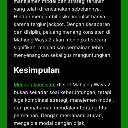
manajemen modal dan strategi taruhan
yang telah direncanakan sebelumnya.
Hindari mengambil risiko impulsif hanya
karena tergiur jackpot. Dengan kesabaran
dan disiplin, peluang menang konsisten di
Mahjong Ways 2 akan meningkat secara
signifikan, menjadikan permainan lebih
menyenangkan sekaligus menguntungkan.
Kesimpulan
Menang konsisten
di slot Mahjong Ways 2
bukan sekadar soal keberuntungan, tetapi
juga kombinasi strategi, manajemen modal,
dan pemahaman mendalam tentang fitur
permainan. Dengan memahami aturan,
mengelola modal dengan bijak,