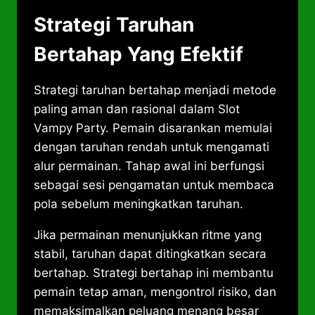
Strategi Taruhan
Bertahap Yang Efektif
Strategi taruhan bertahap menjadi metode
paling aman dan rasional dalam Slot
Vampy Party. Pemain disarankan memulai
dengan taruhan rendah untuk mengamati
alur permainan. Tahap awal ini berfungsi
sebagai sesi pengamatan untuk membaca
pola sebelum meningkatkan taruhan.
Jika permainan menunjukkan ritme yang
stabil, taruhan dapat ditingkatkan secara
bertahap. Strategi bertahap ini membantu
pemain tetap aman, mengontrol risiko, dan
memaksimalkan peluang menang besar