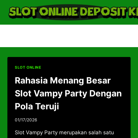
Skip
to
content
Slot Vampy Party
SLOT ONLINE
Rahasia Menang Besar
Slot Vampy Party Dengan
Pola Teruji
01/17/2026
Slot Vampy Party merupakan salah satu