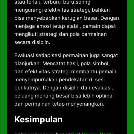
atau terlalu terburu-buru sering
mengurangi efektivitas strategi, bahkan
bisa menyebabkan kerugian besar. Dengan
menjaga emosi tetap stabil, pemain dapat
mengikuti strategi dan pola permainan
secara disiplin.
Evaluasi setiap sesi permainan juga sangat
dianjurkan. Mencatat hasil, pola simbol,
dan efektivitas strategi membantu pemain
menyempurnakan pendekatan di sesi
berikutnya. Dengan disiplin dan evaluasi,
peluang menang besar bisa lebih optimal
dan permainan tetap menyenangkan.
Kesimpulan