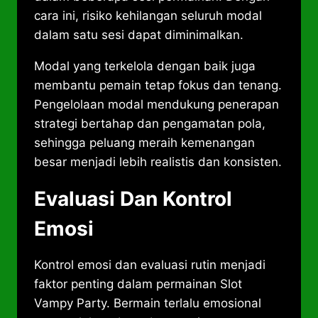
cara ini, risiko kehilangan seluruh modal
dalam satu sesi dapat diminimalkan.
Modal yang terkelola dengan baik juga
membantu pemain tetap fokus dan tenang.
Pengelolaan modal mendukung penerapan
strategi bertahap dan pengamatan pola,
sehingga peluang meraih kemenangan
besar menjadi lebih realistis dan konsisten.
Evaluasi Dan Kontrol
Emosi
Kontrol emosi dan evaluasi rutin menjadi
faktor penting dalam permainan Slot
Vampy Party. Bermain terlalu emosional