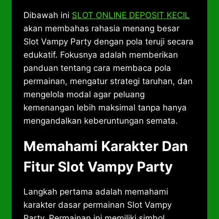
Dibawah ini
SLOT ONLINE DEPOSIT KECIL
akan membahas rahasia menang besar
Slot Vampy Party dengan pola teruji secara
edukatif. Fokusnya adalah memberikan
panduan tentang cara membaca pola
permainan, mengatur strategi taruhan, dan
mengelola modal agar peluang
kemenangan lebih maksimal tanpa hanya
mengandalkan keberuntungan semata.
Memahami Karakter Dan
Fitur Slot Vampy Party
Langkah pertama adalah memahami
karakter dasar permainan Slot Vampy
Party. Permainan ini memiliki simbol