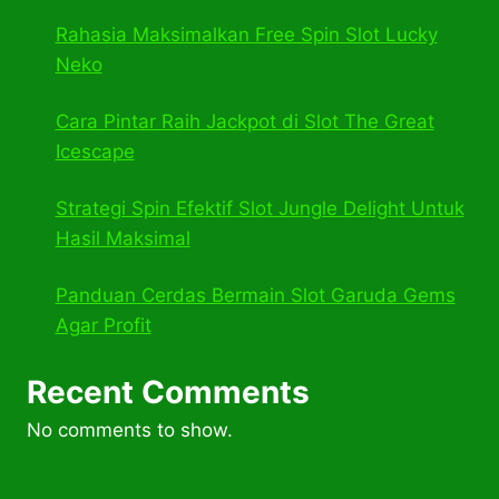
Rahasia Maksimalkan Free Spin Slot Lucky
Neko
Cara Pintar Raih Jackpot di Slot The Great
Icescape
Strategi Spin Efektif Slot Jungle Delight Untuk
Hasil Maksimal
Panduan Cerdas Bermain Slot Garuda Gems
Agar Profit
Recent Comments
No comments to show.