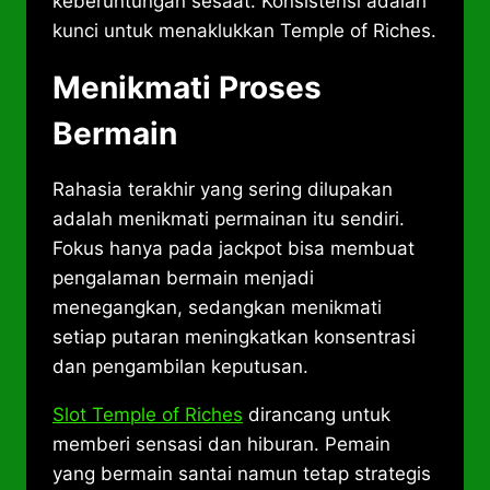
keberuntungan sesaat. Konsistensi adalah
kunci untuk menaklukkan Temple of Riches.
Menikmati Proses
Bermain
Rahasia terakhir yang sering dilupakan
adalah menikmati permainan itu sendiri.
Fokus hanya pada jackpot bisa membuat
pengalaman bermain menjadi
menegangkan, sedangkan menikmati
setiap putaran meningkatkan konsentrasi
dan pengambilan keputusan.
Slot Temple of Riches
dirancang untuk
memberi sensasi dan hiburan. Pemain
yang bermain santai namun tetap strategis