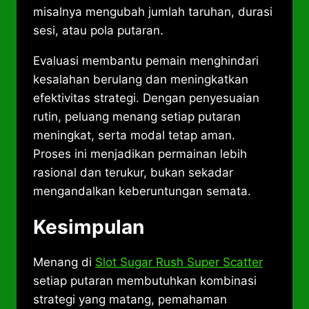
misalnya mengubah jumlah taruhan, durasi
sesi, atau pola putaran.
Evaluasi membantu pemain menghindari
kesalahan berulang dan meningkatkan
efektivitas strategi. Dengan penyesuaian
rutin, peluang menang setiap putaran
meningkat, serta modal tetap aman.
Proses ini menjadikan permainan lebih
rasional dan terukur, bukan sekadar
mengandalkan keberuntungan semata.
Kesimpulan
Menang di
Slot Sugar Rush Super Scatter
setiap putaran membutuhkan kombinasi
strategi yang matang, pemahaman