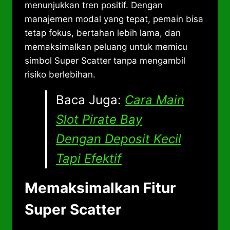
menunjukkan tren positif. Dengan
manajemen modal yang tepat, pemain bisa
tetap fokus, bertahan lebih lama, dan
memaksimalkan peluang untuk memicu
simbol Super Scatter tanpa mengambil
risiko berlebihan.
Baca Juga:
Cara Main
Slot Pirate Bay
Dengan Deposit Kecil
Tapi Efektif
Memaksimalkan Fitur
Super Scatter