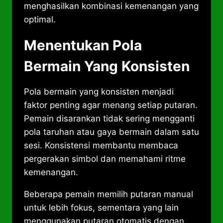
menghasilkan kombinasi kemenangan yang
optimal.
Menentukan Pola
Bermain Yang Konsisten
Pola bermain yang konsisten menjadi
faktor penting agar menang setiap putaran.
Pemain disarankan tidak sering mengganti
pola taruhan atau gaya bermain dalam satu
sesi. Konsistensi membantu membaca
pergerakan simbol dan memahami ritme
kemenangan.
Beberapa pemain memilih putaran manual
untuk lebih fokus, sementara yang lain
menggunakan putaran otomatis dengan