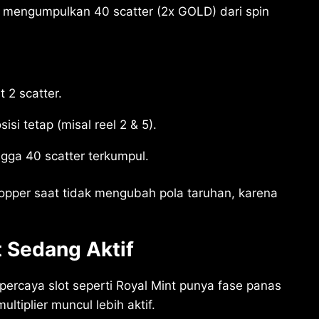
 mengumpulkan 40 scatter (2x GOLD) dari spin
 2 scatter.
isi tetap (misal reel 2 & 5).
ngga 40 scatter terkumpul.
pper saat tidak mengubah pola taruhan, karena
t Sedang Aktif
percaya slot seperti Royal Mint punya fase panas
ultiplier muncul lebih aktif.