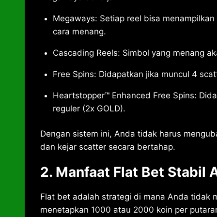
Megaways: Setiap reel bisa menampilkan 
cara menang.
Cascading Reels: Simbol yang menang aka
Free Spins: Didapatkan jika muncul 4 scat
Heartstopper™ Enhanced Free Spins: Dida
reguler (2x GOLD).
Dengan sistem ini, Anda tidak harus mengub
dan kejar scatter secara bertahap.
2. Manfaat Flat Bet Stabil
Flat bet adalah strategi di mana Anda tidak
menetapkan 1000 atau 2000 koin per putar