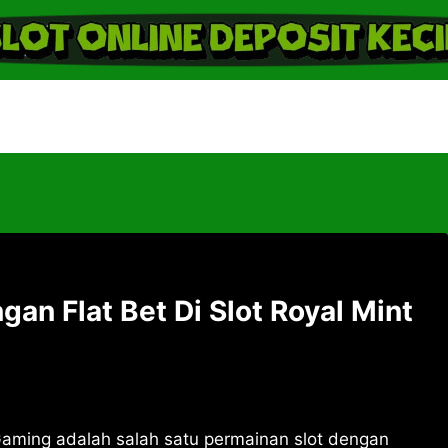
Slot Royal Mint Megaways
an Flat Bet Di Slot Royal Mint
aming adalah salah satu permainan slot dengan