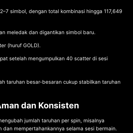
2–7 simbol, dengan total kombinasi hingga 117,649
n meledak dan digantikan simbol baru.
ter (huruf GOLD).
pat setelah mengumpulkan 40 scatter di sesi
ah taruhan besar-besaran cukup stabilkan taruhan
 Aman dan Konsisten
 mengubah jumlah taruhan per spin, misalnya
an dan mempertahankannya selama sesi bermain.