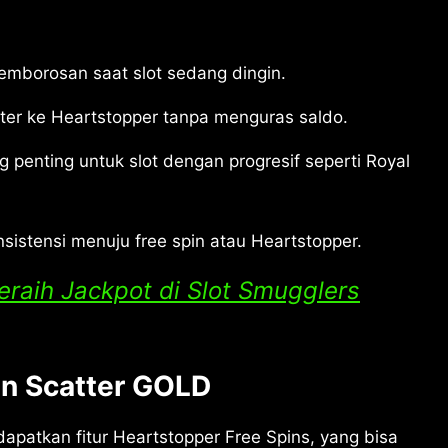
mborosan saat slot sedang dingin.
er ke Heartstopper tanpa menguras saldo.
penting untuk slot dengan progresif seperti Royal
nsistensi menuju free spin atau Heartstopper.
raih Jackpot di Slot Smugglers
n Scatter GOLD
patkan fitur Heartstopper Free Spins, yang bisa