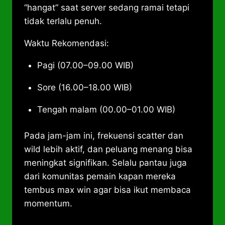
“hangat” saat server sedang ramai tetapi
tidak terlalu penuh.
Waktu Rekomendasi:
Pagi (07.00–09.00 WIB)
Sore (16.00–18.00 WIB)
Tengah malam (00.00–01.00 WIB)
Pada jam-jam ini, frekuensi scatter dan
wild lebih aktif, dan peluang menang bisa
meningkat signifikan. Selalu pantau juga
dari komunitas pemain kapan mereka
tembus max win agar bisa ikut membaca
momentum.