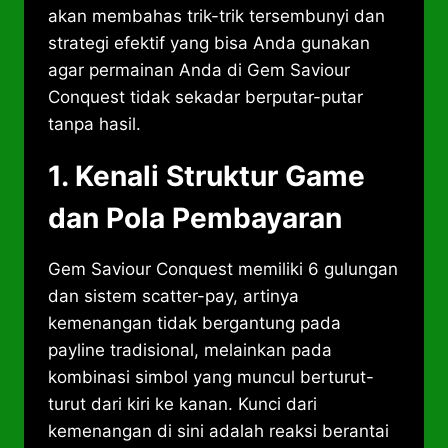
akan membahas trik-trik tersembunyi dan
strategi efektif yang bisa Anda gunakan
agar permainan Anda di Gem Saviour
Conquest tidak sekadar berputar-putar
tanpa hasil.
1. Kenali Struktur Game
dan Pola Pembayaran
Gem Saviour Conquest memiliki 6 gulungan
dan sistem scatter-pay, artinya
kemenangan tidak bergantung pada
payline tradisional, melainkan pada
kombinasi simbol yang muncul berturut-
turut dari kiri ke kanan. Kunci dari
kemenangan di sini adalah reaksi berantai