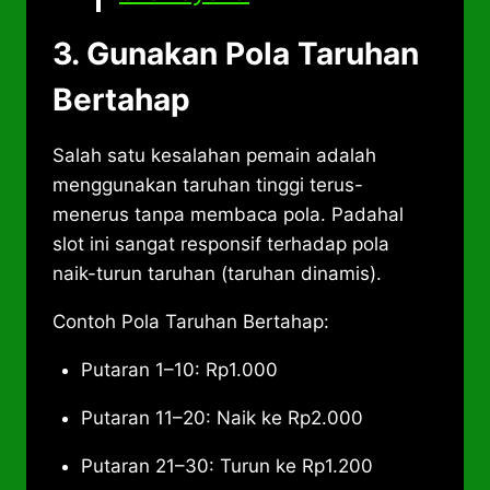
3. Gunakan Pola Taruhan
Bertahap
Salah satu kesalahan pemain adalah
menggunakan taruhan tinggi terus-
menerus tanpa membaca pola. Padahal
slot ini sangat responsif terhadap pola
naik-turun taruhan (taruhan dinamis).
Contoh Pola Taruhan Bertahap:
Putaran 1–10: Rp1.000
Putaran 11–20: Naik ke Rp2.000
Putaran 21–30: Turun ke Rp1.200