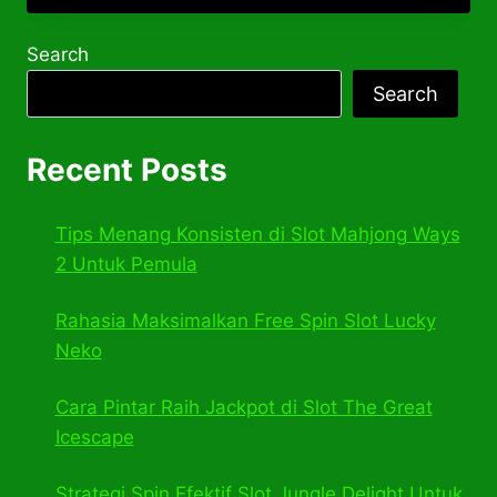
Search
Search
Recent Posts
Tips Menang Konsisten di Slot Mahjong Ways
2 Untuk Pemula
Rahasia Maksimalkan Free Spin Slot Lucky
Neko
Cara Pintar Raih Jackpot di Slot The Great
Icescape
Strategi Spin Efektif Slot Jungle Delight Untuk