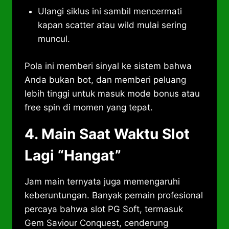
Ulangi siklus ini sambil mencermati
kapan scatter atau wild mulai sering
muncul.
Pola ini memberi sinyal ke sistem bahwa
Anda bukan bot, dan memberi peluang
lebih tinggi untuk masuk mode bonus atau
free spin di momen yang tepat.
4. Main Saat Waktu Slot
Lagi “Hangat”
Jam main ternyata juga memengaruhi
keberuntungan. Banyak pemain profesional
percaya bahwa slot PG Soft, termasuk
Gem Saviour Conquest, cenderung