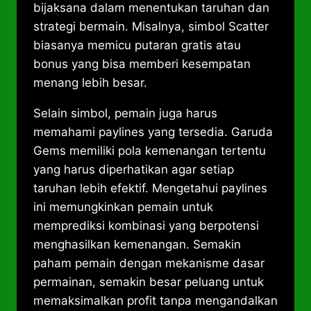
bijaksana dalam menentukan taruhan dan
strategi bermain. Misalnya, simbol Scatter
biasanya memicu putaran gratis atau
bonus yang bisa memberi kesempatan
menang lebih besar.
Selain simbol, pemain juga harus
memahami paylines yang tersedia. Garuda
Gems memiliki pola kemenangan tertentu
yang harus diperhatikan agar setiap
taruhan lebih efektif. Mengetahui paylines
ini memungkinkan pemain untuk
memprediksi kombinasi yang berpotensi
menghasilkan kemenangan. Semakin
paham pemain dengan mekanisme dasar
permainan, semakin besar peluang untuk
memaksimalkan profit tanpa mengandalkan