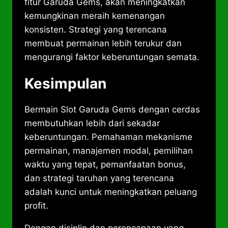
fitur Garuda Gems, akan meningkatkan
kemungkinan meraih kemenangan
konsisten. Strategi yang terencana
membuat permainan lebih terukur dan
mengurangi faktor keberuntungan semata.
Kesimpulan
Bermain Slot Garuda Gems dengan cerdas
membutuhkan lebih dari sekadar
keberuntungan. Pemahaman mekanisme
permainan, manajemen modal, pemilihan
waktu yang tepat, pemanfaatan bonus,
dan strategi taruhan yang terencana
adalah kunci untuk meningkatkan peluang
profit.