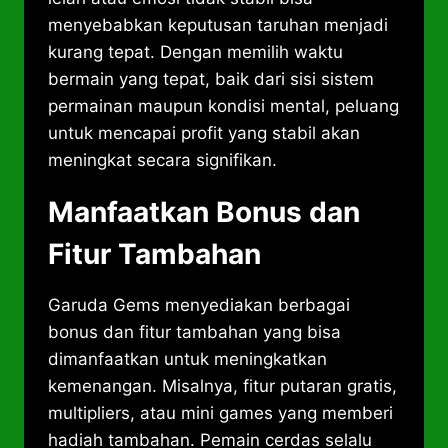
menyebabkan keputusan taruhan menjadi
kurang tepat. Dengan memilih waktu
bermain yang tepat, baik dari sisi sistem
permainan maupun kondisi mental, peluang
untuk mencapai profit yang stabil akan
meningkat secara signifikan.
Manfaatkan Bonus dan
Fitur Tambahan
Garuda Gems menyediakan berbagai
bonus dan fitur tambahan yang bisa
dimanfaatkan untuk meningkatkan
kemenangan. Misalnya, fitur putaran gratis,
multipliers, atau mini games yang memberi
hadiah tambahan. Pemain cerdas selalu