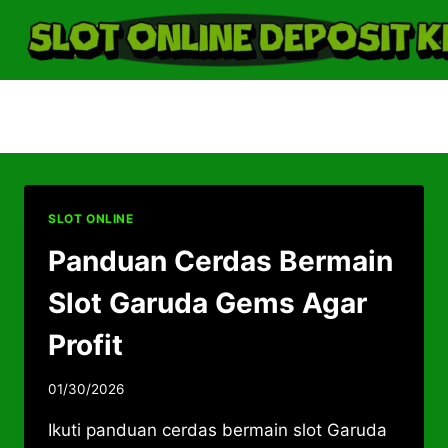
Skip
to
content
Slot Garuda Gems
SLOT ONLINE
Panduan Cerdas Bermain
Slot Garuda Gems Agar
Profit
01/30/2026
Ikuti panduan cerdas bermain slot Garuda