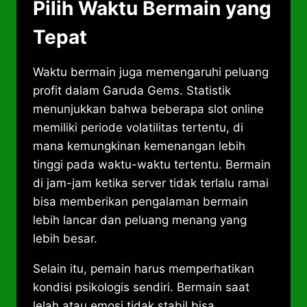
Pilih Waktu Bermain yang
Tepat
Waktu bermain juga memengaruhi peluang
profit dalam Garuda Gems. Statistik
menunjukkan bahwa beberapa slot online
memiliki periode volatilitas tertentu, di
mana kemungkinan kemenangan lebih
tinggi pada waktu-waktu tertentu. Bermain
di jam-jam ketika server tidak terlalu ramai
bisa memberikan pengalaman bermain
lebih lancar dan peluang menang yang
lebih besar.
Selain itu, pemain harus memperhatikan
kondisi psikologis sendiri. Bermain saat
lelah atau emosi tidak stabil bisa