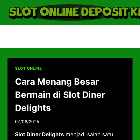
Skip
to
content
Slot Diner Delights
SLOT ONLINE
Cara Menang Besar
Bermain di Slot Diner
Delights
07/06/2025
Slot Diner Delights
menjadi salah satu