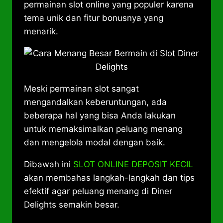
permainan slot online yang populer karena
tema unik dan fitur bonusnya yang
menarik.
Meski permainan slot sangat
mengandalkan keberuntungan, ada
beberapa hal yang bisa Anda lakukan
untuk memaksimalkan peluang menang
dan mengelola modal dengan baik.
Dibawah ini
SLOT ONLINE DEPOSIT KECIL
akan membahas langkah-langkah dan tips
efektif agar peluang menang di Diner
Delights semakin besar.