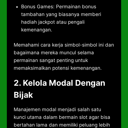
Bonus Games: Permainan bonus
tambahan yang biasanya memberi
hadiah jackpot atau pengali
kemenangan.
Memahami cara kerja simbol-simbol ini dan
bagaimana mereka muncul selama
permainan sangat penting untuk
memaksimalkan potensi kemenangan.
2. Kelola Modal Dengan
Bijak
Manajemen modal menjadi salah satu
kunci utama dalam bermain slot agar bisa
bertahan lama dan memiliki peluang lebih