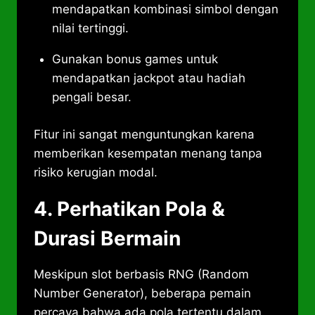
mendapatkan kombinasi simbol dengan
nilai tertinggi.
Gunakan bonus games untuk
mendapatkan jackpot atau hadiah
pengali besar.
Fitur ini sangat menguntungkan karena
memberikan kesempatan menang tanpa
risiko kerugian modal.
4. Perhatikan Pola &
Durasi Bermain
Meskipun slot berbasis RNG (Random
Number Generator), beberapa pemain
percaya bahwa ada pola tertentu dalam