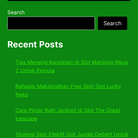
Search
Search
Recent Posts
Tips Menang Konsisten di Slot Mahjong Ways
2 Untuk Pemula
Rahasia Maksimalkan Free Spin Slot Lucky
Neko
Cara Pintar Raih Jackpot di Slot The Great
Icescape
Strategi Spin Efektif Slot Jungle Delight Untuk