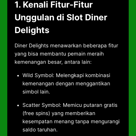
1. Kenali Fitur-Fitur
Unggulan di Slot Diner
Delights
Diner Delights menawarkan beberapa fitur
yang bisa membantu pemain meraih
kemenangan besar, antara lain:
Wild Symbol: Melengkapi kombinasi
kemenangan dengan menggantikan
simbol lain.
Scatter Symbol: Memicu putaran gratis
(free spins) yang memberikan
kesempatan menang tanpa mengurangi
saldo taruhan.