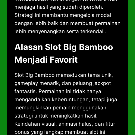
menjaga hasil yang sudah diperoleh.
Strategi ini membantu mengelola modal
dengan lebih baik dan membuat permainan
lebih menyenangkan serta terkendali.
Alasan Slot Big Bamboo
Menjadi Favorit
Slot Big Bamboo memadukan tema unik,
gameplay menarik, dan peluang jackpot
fantastis. Permainan ini tidak hanya
mengandalkan keberuntungan, tetapi juga
memungkinkan pemain menggunakan
strategi untuk meningkatkan hasil.
Keindahan visual, animasi halus, dan fitur
bonus yang lengkap membuat slot ini