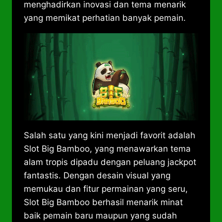
menghadirkan inovasi dan tema menarik
yang memikat perhatian banyak pemain.
Salah satu yang kini menjadi favorit adalah
Slot Big Bamboo, yang menawarkan tema
alam tropis dipadu dengan peluang jackpot
fantastis. Dengan desain visual yang
memukau dan fitur permainan yang seru,
Slot Big Bamboo berhasil menarik minat
baik pemain baru maupun yang sudah