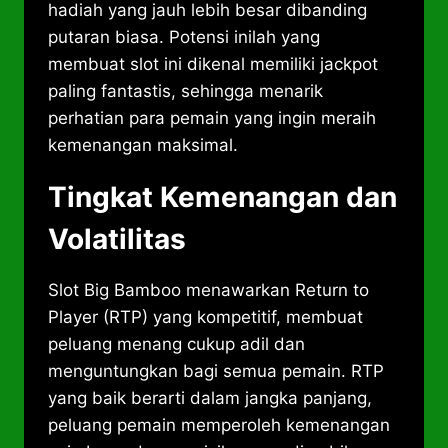
hadiah yang jauh lebih besar dibanding
putaran biasa. Potensi inilah yang
membuat slot ini dikenal memiliki jackpot
paling fantastis, sehingga menarik
perhatian para pemain yang ingin meraih
kemenangan maksimal.
Tingkat Kemenangan dan
Volatilitas
Slot Big Bamboo menawarkan Return to
Player (RTP) yang kompetitif, membuat
peluang menang cukup adil dan
menguntungkan bagi semua pemain. RTP
yang baik berarti dalam jangka panjang,
peluang pemain memperoleh kemenangan