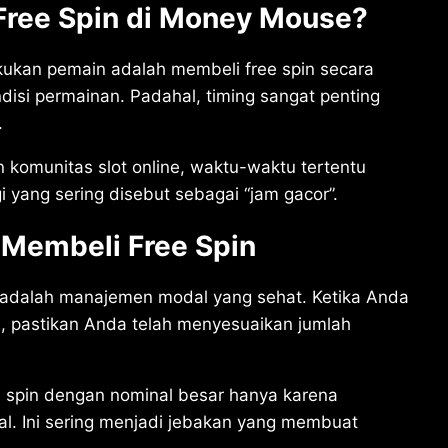
Free Spin di Money Mouse?
kukan pemain adalah membeli free spin secara
isi permainan. Padahal, timing sangat penting
.
komunitas slot online, waktu-waktu tertentu
i yang sering disebut sebagai “jam gacor”.
 Membeli Free Spin
t adalah manajemen modal yang sehat. Ketika Anda
, pastikan Anda telah menyesuaikan jumlah
 spin dengan nominal besar hanya karena
dal. Ini sering menjadi jebakan yang membuat