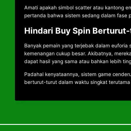
Amati apakah simbol scatter atau kantong ema
pertanda bahwa sistem sedang dalam fase 
Hindari Buy Spin Berturut-
Banyak pemain yang terjebak dalam euforia 
kemenangan cukup besar. Akibatnya, mereka
dapat hasil yang sama atau bahkan lebih ting
Padahal kenyataannya, sistem game cenderu
berturut-turut dalam waktu singkat terutam