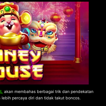
IL
akan membahas berbagai trik dan pendekatan
 lebih percaya diri dan tidak takut boncos.