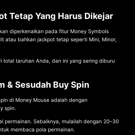
t Tetap Yang Harus Dikejar
an diperkenalkan pada fitur Money Symbols
t atau bahkan jackpot tetap seperti Mini, Minor,
 total taruhan Anda, dan ini yang sering diburu
m & Sesudah Buy Spin
e spin di Money Mouse adalah dengan
 spin.
al permainan. Sebaiknya, mulailah dengan 20–30
ntuk membaca pola permainan.