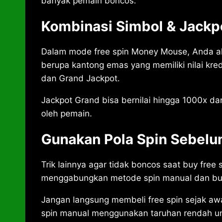
banyak pemain boncos.
Kombinasi Simbol & Jackpo
Dalam mode free spin Money Mouse, Anda ak
berupa kantong emas yang memiliki nilai kredi
dan Grand Jackpot.
Jackpot Grand bisa bernilai hingga 1000x dari
oleh pemain.
Gunakan Pola Spin Sebelu
Trik lainnya agar tidak boncos saat buy fre
menggabungkan metode spin manual dan buy
Jangan langsung membeli free spin sejak aw
spin manual menggunakan taruhan rendah u