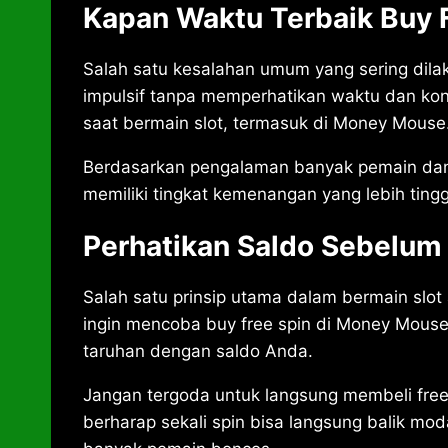
Kapan Waktu Terbaik Buy 
Salah satu kesalahan umum yang sering dila
impulsif tanpa memperhatikan waktu dan kond
saat bermain slot, termasuk di Money Mouse
Berdasarkan pengalaman banyak pemain dan 
memiliki tingkat kemenangan yang lebih tingg
Perhatikan Saldo Sebelum
Salah satu prinsip utama dalam bermain slo
ingin mencoba buy free spin di Money Mouse
taruhan dengan saldo Anda.
Jangan tergoda untuk langsung membeli free
berharap sekali spin bisa langsung balik mo