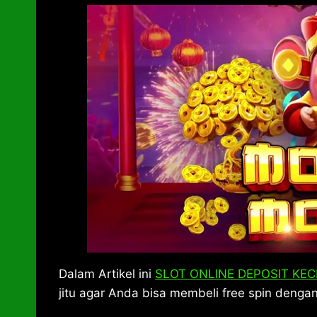
Dalam Artikel ini
SLOT ONLINE DEPOSIT KEC
jitu agar Anda bisa membeli free spin dengan