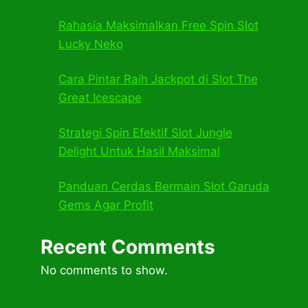
Rahasia Maksimalkan Free Spin Slot
Lucky Neko
Cara Pintar Raih Jackpot di Slot The
Great Icescape
Strategi Spin Efektif Slot Jungle
Delight Untuk Hasil Maksimal
Panduan Cerdas Bermain Slot Garuda
Gems Agar Profit
Recent Comments
No comments to show.