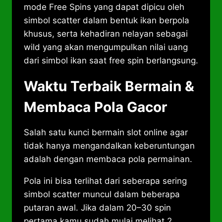
mode Free Spins yang dapat dipicu oleh
simbol scatter dalam bentuk ikan berpola
khusus, serta kehadiran nelayan sebagai
wild yang akan mengumpulkan nilai uang
dari simbol ikan saat free spin berlangsung.
Waktu Terbaik Bermain &
Membaca Pola Gacor
Salah satu kunci bermain slot online agar
tidak hanya mengandalkan keberuntungan
adalah dengan membaca pola permainan.
Pola ini bisa terlihat dari seberapa sering
simbol scatter muncul dalam beberapa
putaran awal. Jika dalam 20–30 spin
pertama kamu sudah mulai melihat 2