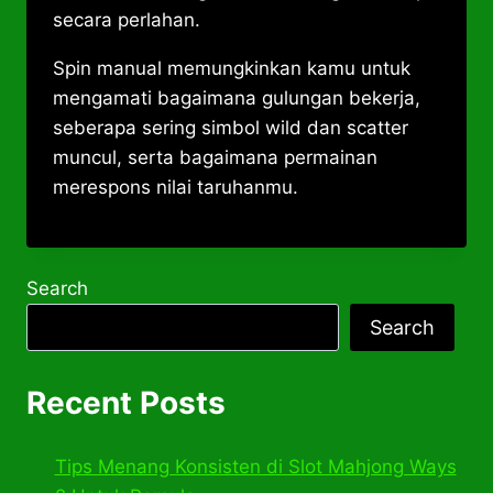
secara perlahan.
Spin manual memungkinkan kamu untuk
mengamati bagaimana gulungan bekerja,
seberapa sering simbol wild dan scatter
muncul, serta bagaimana permainan
merespons nilai taruhanmu.
Search
Search
Recent Posts
Tips Menang Konsisten di Slot Mahjong Ways