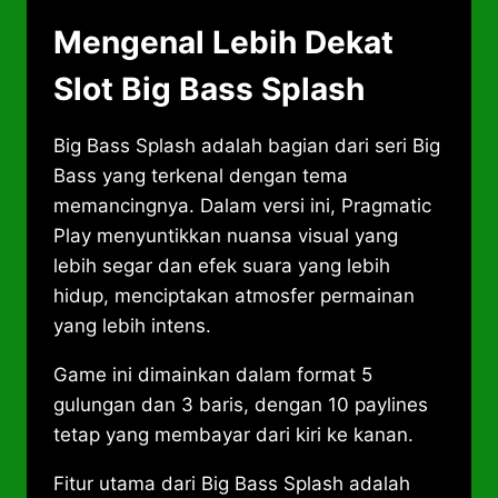
Mengenal Lebih Dekat
Slot Big Bass Splash
Big Bass Splash adalah bagian dari seri Big
Bass yang terkenal dengan tema
memancingnya. Dalam versi ini, Pragmatic
Play menyuntikkan nuansa visual yang
lebih segar dan efek suara yang lebih
hidup, menciptakan atmosfer permainan
yang lebih intens.
Game ini dimainkan dalam format 5
gulungan dan 3 baris, dengan 10 paylines
tetap yang membayar dari kiri ke kanan.
Fitur utama dari Big Bass Splash adalah