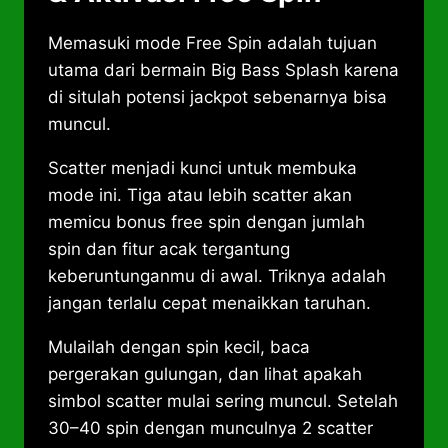
Memasuki mode Free Spin adalah tujuan
utama dari bermain Big Bass Splash karena
di situlah potensi jackpot sebenarnya bisa
muncul.
Scatter menjadi kunci untuk membuka
mode ini. Tiga atau lebih scatter akan
memicu bonus free spin dengan jumlah
spin dan fitur acak tergantung
keberuntunganmu di awal. Triknya adalah
jangan terlalu cepat menaikkan taruhan.
Mulailah dengan spin kecil, baca
pergerakan gulungan, dan lihat apakah
simbol scatter mulai sering muncul. Setelah
30–40 spin dengan munculnya 2 scatter