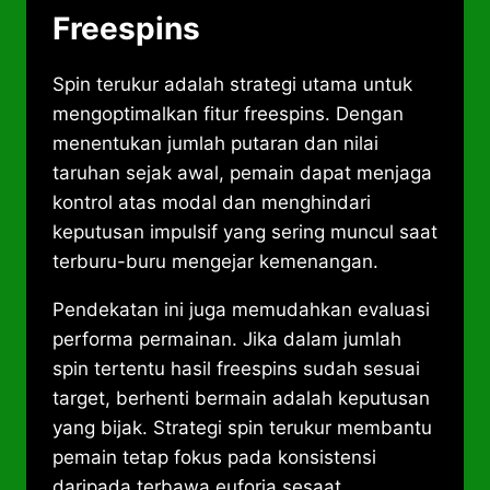
Freespins
Spin terukur adalah strategi utama untuk
mengoptimalkan fitur freespins. Dengan
menentukan jumlah putaran dan nilai
taruhan sejak awal, pemain dapat menjaga
kontrol atas modal dan menghindari
keputusan impulsif yang sering muncul saat
terburu-buru mengejar kemenangan.
Pendekatan ini juga memudahkan evaluasi
performa permainan. Jika dalam jumlah
spin tertentu hasil freespins sudah sesuai
target, berhenti bermain adalah keputusan
yang bijak. Strategi spin terukur membantu
pemain tetap fokus pada konsistensi
daripada terbawa euforia sesaat.