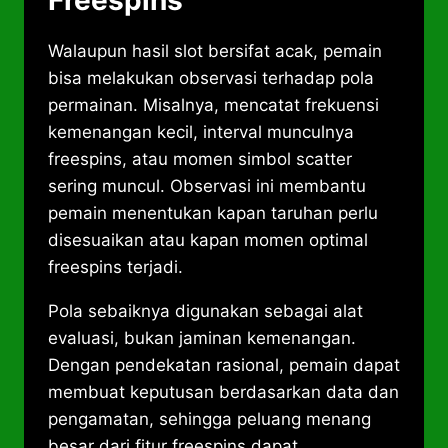
Freespins
Walaupun hasil slot bersifat acak, pemain
bisa melakukan observasi terhadap pola
permainan. Misalnya, mencatat frekuensi
kemenangan kecil, interval munculnya
freespins, atau momen simbol scatter
sering muncul. Observasi ini membantu
pemain menentukan kapan taruhan perlu
disesuaikan atau kapan momen optimal
freespins terjadi.
Pola sebaiknya digunakan sebagai alat
evaluasi, bukan jaminan kemenangan.
Dengan pendekatan rasional, pemain dapat
membuat keputusan berdasarkan data dan
pengamatan, sehingga peluang menang
besar dari fitur freespins dapat