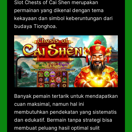
Slot Chests of Cai Shen merupakan
permainan yang dikenal dengan tema
kekayaan dan simbol keberuntungan dari
budaya Tionghoa.
Banyak pemain tertarik untuk mendapatkan
cuan maksimal, namun hal ini
membutuhkan pendekatan yang sistematis
dan edukatif. Bermain tanpa strategi bisa
membuat peluang hasil optimal sulit