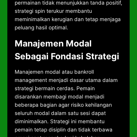
permainan tidak menunjukkan tanda positif,
strategi spin terukur membantu
meminimalkan kerugian dan tetap menjaga
peluang hasil optimal.
Manajemen Modal
Sebagai Fondasi Strategi
Manajemen modal atau bankroll
management menjadi dasar utama dalam
strategi bermain cerdas. Pemain
disarankan membagi modal menjadi
beberapa bagian agar risiko kehilangan
seluruh modal dalam satu sesi dapat
diminimalkan. Strategi ini membantu
pemain tetap disiplin dan tidak terbawa