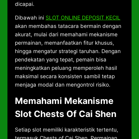
dicapai.
Dibawah ini
SLOT ONLINE DEPOSIT KECIL
akan membahas tatacara bermain dengan
akurat, mulai dari memahami mekanisme
permainan, memanfaatkan fitur khusus,
hingga mengatur strategi taruhan. Dengan
pendekatan yang tepat, pemain bisa
meningkatkan peluang memperoleh hasil
maksimal secara konsisten sambil tetap
menjaga modal dan mengontrol risiko.
Memahami Mekanisme
Slot Chests Of Cai Shen
Setiap slot memiliki karakteristik tertentu,
termasuk Chests of Cai Shen. Permainan