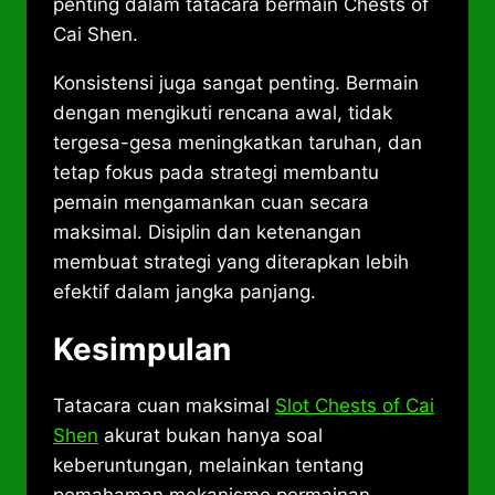
penting dalam tatacara bermain Chests of
Cai Shen.
Konsistensi juga sangat penting. Bermain
dengan mengikuti rencana awal, tidak
tergesa-gesa meningkatkan taruhan, dan
tetap fokus pada strategi membantu
pemain mengamankan cuan secara
maksimal. Disiplin dan ketenangan
membuat strategi yang diterapkan lebih
efektif dalam jangka panjang.
Kesimpulan
Tatacara cuan maksimal
Slot Chests of Cai
Shen
akurat bukan hanya soal
keberuntungan, melainkan tentang