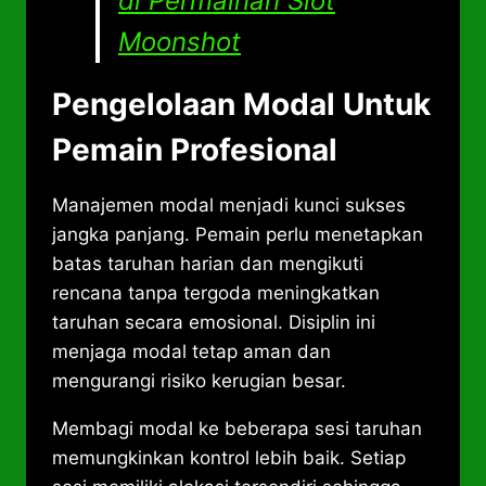
di Permainan Slot
Moonshot
Pengelolaan Modal Untuk
Pemain Profesional
Manajemen modal menjadi kunci sukses
jangka panjang. Pemain perlu menetapkan
batas taruhan harian dan mengikuti
rencana tanpa tergoda meningkatkan
taruhan secara emosional. Disiplin ini
menjaga modal tetap aman dan
mengurangi risiko kerugian besar.
Membagi modal ke beberapa sesi taruhan
memungkinkan kontrol lebih baik. Setiap