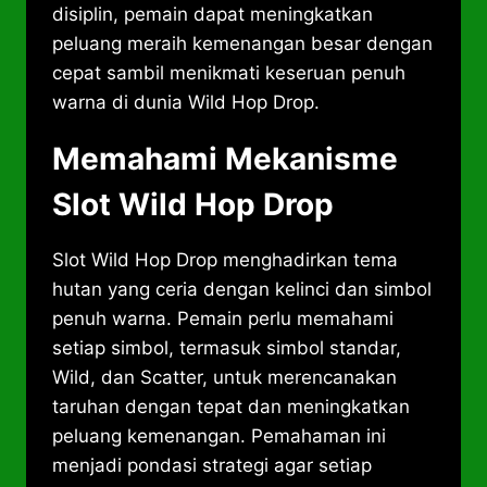
disiplin, pemain dapat meningkatkan
peluang meraih kemenangan besar dengan
cepat sambil menikmati keseruan penuh
warna di dunia Wild Hop Drop.
Memahami Mekanisme
Slot Wild Hop Drop
Slot Wild Hop Drop menghadirkan tema
hutan yang ceria dengan kelinci dan simbol
penuh warna. Pemain perlu memahami
setiap simbol, termasuk simbol standar,
Wild, dan Scatter, untuk merencanakan
taruhan dengan tepat dan meningkatkan
peluang kemenangan. Pemahaman ini
menjadi pondasi strategi agar setiap