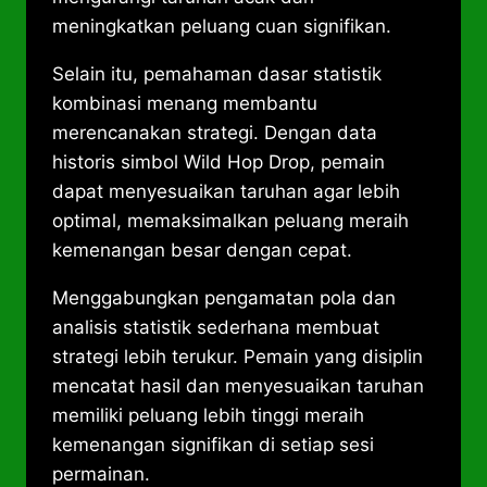
meningkatkan peluang cuan signifikan.
Selain itu, pemahaman dasar statistik
kombinasi menang membantu
merencanakan strategi. Dengan data
historis simbol Wild Hop Drop, pemain
dapat menyesuaikan taruhan agar lebih
optimal, memaksimalkan peluang meraih
kemenangan besar dengan cepat.
Menggabungkan pengamatan pola dan
analisis statistik sederhana membuat
strategi lebih terukur. Pemain yang disiplin
mencatat hasil dan menyesuaikan taruhan
memiliki peluang lebih tinggi meraih
kemenangan signifikan di setiap sesi
permainan.