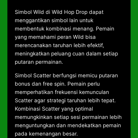
Simbol Wild di Wild Hop Drop dapat
menggantikan simbol lain untuk
membentuk kombinasi menang. Pemain
yang memahami peran Wild bisa
merencanakan taruhan lebih efektif,
meningkatkan peluang cuan dalam setiap
putaran permainan.
Simbol Scatter berfungsi memicu putaran
bonus dan free spin. Pemain perlu
memperhatikan frekuensi kemunculan
Scatter agar strategi taruhan lebih tepat.
Kombinasi Scatter yang optimal
memungkinkan setiap sesi permainan lebih
menguntungkan dan mendekatkan pemain
pada kemenangan besar.