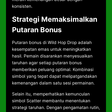
konsisten.
Strategi Memaksimalkan
Putaran Bonus
Putaran bonus di Wild Hop Drop adalah
kesempatan emas untuk meningkatkan
hasil. Pemain disarankan menyesuaikan
taruhan agar setiap putaran bonus
memberikan peluang optimal. Kombinasi
simbol yang tepat dapat melipatgandakan
kemenangan dalam satu sesi permainan.
Selain itu, memperhatikan kemunculan
simbol Scatter membantu menentukan
strategi taruhan. Dengan pengamatan rutin,