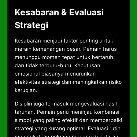
Kesabaran & Evaluasi
Strategi
Kesabaran menjadi faktor penting untuk
meraih kemenangan besar. Pemain harus
menunggu momen tepat untuk bertaruh
dan tidak terburu-buru. Keputusan
emosional biasanya menurunkan
efektivitas strategi dan meningkatkan risiko
kerugian.
Disiplin juga termasuk mengevaluasi hasil
taruhan. Pemain perlu meninjau kombinasi
simbol yang paling efektif dan memperbaiki
strategi yang kurang optimal. Evaluasi rutin
meningkatkan peluang menang di putaran