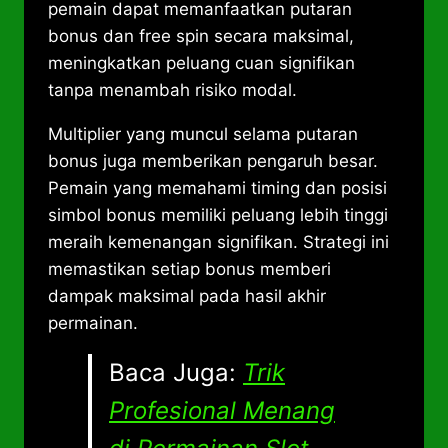
pemain dapat memanfaatkan putaran
bonus dan free spin secara maksimal,
meningkatkan peluang cuan signifikan
tanpa menambah risiko modal.
Multiplier yang muncul selama putaran
bonus juga memberikan pengaruh besar.
Pemain yang memahami timing dan posisi
simbol bonus memiliki peluang lebih tinggi
meraih kemenangan signifikan. Strategi ini
memastikan setiap bonus memberi
dampak maksimal pada hasil akhir
permainan.
Baca Juga:
Trik
Profesional Menang