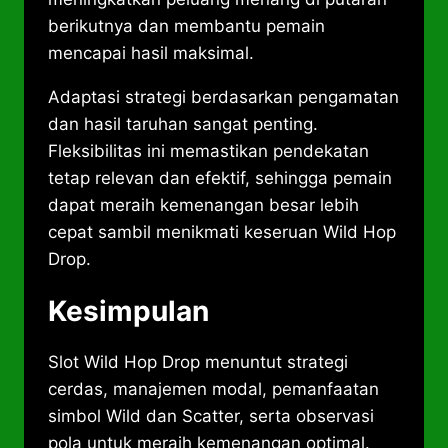
berikutnya dan membantu pemain
mencapai hasil maksimal.
Adaptasi strategi berdasarkan pengamatan
dan hasil taruhan sangat penting.
Fleksibilitas ini memastikan pendekatan
tetap relevan dan efektif, sehingga pemain
dapat meraih kemenangan besar lebih
cepat sambil menikmati keseruan Wild Hop
Drop.
Kesimpulan
Slot Wild Hop Drop menuntut strategi
cerdas, manajemen modal, pemanfaatan
simbol Wild dan Scatter, serta observasi
pola untuk meraih kemenangan optimal.