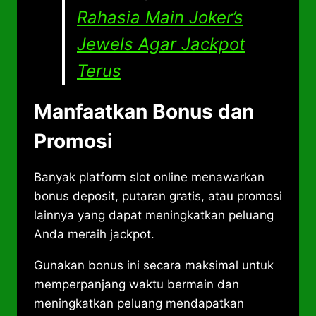
Rahasia Main Joker’s
Jewels Agar Jackpot
Terus
Manfaatkan Bonus dan
Promosi
Banyak platform slot online menawarkan
bonus deposit, putaran gratis, atau promosi
lainnya yang dapat meningkatkan peluang
Anda meraih jackpot.
Gunakan bonus ini secara maksimal untuk
memperpanjang waktu bermain dan
meningkatkan peluang mendapatkan