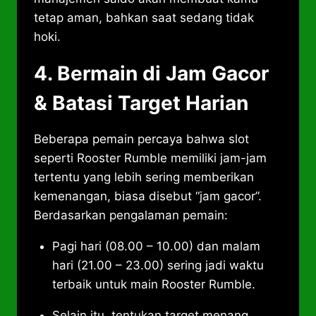
tetap aman, bahkan saat sedang tidak
hoki.
4. Bermain di Jam Gacor
& Batasi Target Harian
Beberapa pemain percaya bahwa slot
seperti Rooster Rumble memiliki jam-jam
tertentu yang lebih sering memberikan
kemenangan, biasa disebut “jam gacor”.
Berdasarkan pengalaman pemain:
Pagi hari (08.00 – 10.00) dan malam
hari (21.00 – 23.00) sering jadi waktu
terbaik untuk main Rooster Rumble.
Selain itu, tentukan target menang