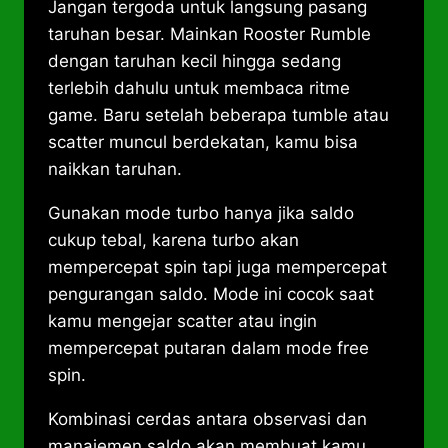
Jangan tergoda untuk langsung pasang
taruhan besar. Mainkan Rooster Rumble
dengan taruhan kecil hingga sedang
terlebih dahulu untuk membaca ritme
game. Baru setelah beberapa tumble atau
scatter muncul berdekatan, kamu bisa
naikkan taruhan.
Gunakan mode turbo hanya jika saldo
cukup tebal, karena turbo akan
mempercepat spin tapi juga mempercepat
pengurangan saldo. Mode ini cocok saat
kamu mengejar scatter atau ingin
mempercepat putaran dalam mode free
spin.
Kombinasi cerdas antara observasi dan
manajemen saldo akan membuat kamu