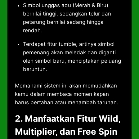
Simbol unggas adu (Merah & Biru)
bernilai tinggi, sedangkan telur dan
petarung bernilai sedang hingga
rendah.
Terdapat fitur tumble, artinya simbol
pemenang akan meledak dan diganti
oleh simbol baru, menciptakan peluang
beruntun.
Memahami sistem ini akan memudahkan
kamu dalam membaca momen kapan
harus bertahan atau menambah taruhan.
2. Manfaatkan Fitur Wild,
Multiplier, dan Free Spin