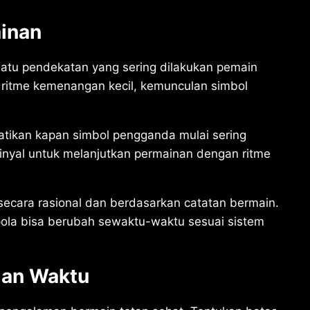
inan
tu pendekatan yang sering dilakukan pemain
ri ritme kemenangan kecil, kemunculan simbol
atikan kapan simbol pengganda mulai sering
inyal untuk melanjutkan permainan dengan ritme
ecara rasional dan berdasarkan catatan bermain.
 pola bisa berubah sewaktu-waktu sesuai sistem
dan Waktu