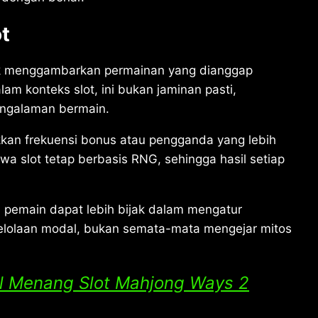
t
tuk menggambarkan permainan yang dianggap
 konteks slot, ini bukan jaminan pasti,
engalaman bermain.
kan frekuensi bonus atau pengganda yang lebih
a slot tetap berbasis RNG, sehingga hasil setiap
, pemain dapat lebih bijak dalam mengatur
gelolaan modal, bukan semata-mata mengejar mitos
el Menang Slot Mahjong Ways 2