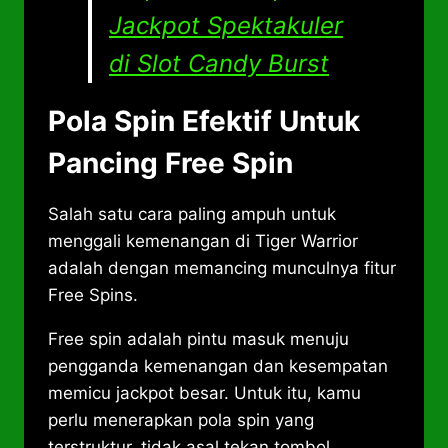
Jackpot Spektakuler
di Slot Candy Burst
Pola Spin Efektif Untuk
Pancing Free Spin
Salah satu cara paling ampuh untuk
menggali kemenangan di Tiger Warrior
adalah dengan memancing munculnya fitur
Free Spins.
Free spin adalah pintu masuk menuju
pengganda kemenangan dan kesempatan
memicu jackpot besar. Untuk itu, kamu
perlu menerapkan pola spin yang
terstruktur, tidak asal tekan tombol.