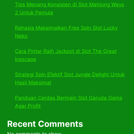
Tips Menang Konsisten di Slot Mahjong Ways
2 Untuk Pemula
Rahasia Maksimalkan Free Spin Slot Lucky
Neko
Cara Pintar Raih Jackpot di Slot The Great
Icescape
Strategi Spin Efektif Slot Jungle Delight Untuk
Hasil Maksimal
Panduan Cerdas Bermain Slot Garuda Gems
Agar Profit
Recent Comments