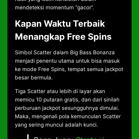
mendeteksi momentum “gacor”.
Kapan Waktu Terbaik
Menangkap Free Spins
Simbol Scatter dalam Big Bass Bonanza
menjadi penentu utama untuk bisa masuk
ke mode Free Spins, tempat semua jackpot
besar bermula.
Tiga Scatter atau lebih di layar akan
memicu 10 putaran gratis, dan dari sinilah
perburuan jackpot sesungguhnya dimulai.
Maka, mengenali pola kemunculan Scatter
yang sering muncul adalah kunci.