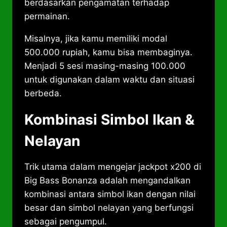
berdasarkan pengamatan terhadap
permainan.
Misalnya, jika kamu memiliki modal
500.000 rupiah, kamu bisa membaginya.
Menjadi 5 sesi masing-masing 100.000
untuk digunakan dalam waktu dan situasi
berbeda.
Kombinasi Simbol Ikan &
Nelayan
Trik utama dalam mengejar jackpot x200 di
Big Bass Bonanza adalah mengandalkan
kombinasi antara simbol ikan dengan nilai
besar dan simbol nelayan yang berfungsi
sebagai pengumpul.