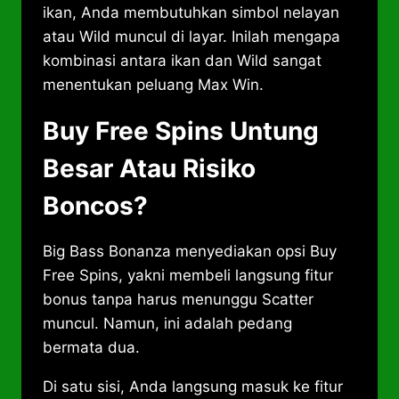
ikan, Anda membutuhkan simbol nelayan
atau Wild muncul di layar. Inilah mengapa
kombinasi antara ikan dan Wild sangat
menentukan peluang Max Win.
Buy Free Spins Untung
Besar Atau Risiko
Boncos?
Big Bass Bonanza menyediakan opsi Buy
Free Spins, yakni membeli langsung fitur
bonus tanpa harus menunggu Scatter
muncul. Namun, ini adalah pedang
bermata dua.
Di satu sisi, Anda langsung masuk ke fitur