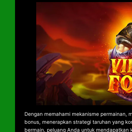
Dengan memahami mekanisme permainan, me
bonus, menerapkan strategi taruhan yang ko
bermain, peluang Anda untuk mendapatkan 