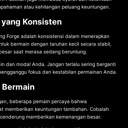
lahpahaman atau kehilangan peluang keuntungan.
 yang Konsisten
king Forge adalah konsistensi dalam menerapkan
ntuk bermain dengan taruhan kecil secara stabil,
 besar saat merasa sedang beruntung.
in dan modal Anda. Jangan terlalu sering berganti
at mengganggu fokus dan kestabilan permainan Anda.
u Bermain
ngan, beberapa pemain percaya bahwa
at memberikan keuntungan tambahan. Cobalah
n cenderung memberikan kemenangan besar.