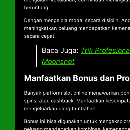
beruntung.
Dengan mengelola modal secara disiplin, A
meningkatkan peluang mendapatkan kemenang
secara cepat.
Baca Juga:
Trik Profesion
Moonshot
Manfaatkan Bonus dan Pr
Banyak platform slot online menawarkan bonu
spins, atau cashback. Manfaatkan kesempat
mengeluarkan uang tambahan.
Bonus ini bisa digunakan untuk mengeksplora
peluang mendapatkan kombinasi kemenangan