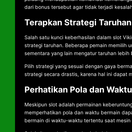
dari bonus tersebut agar tidak terjadi kesa
Terapkan Strategi Taruhan
Salah satu kunci keberhasilan dalam slot Vi
strategi taruhan. Beberapa pemain memilih u
sementara yang lain mengatur taruhan lebih
Pilih strategi yang sesuai dengan gaya berma
strategi secara drastis, karena hal ini dap
Perhatikan Pola dan Wakt
Meskipun slot adalah permainan keberuntu
memperhatikan pola dan waktu bermain dap
bermain di waktu-waktu tertentu saat mesi