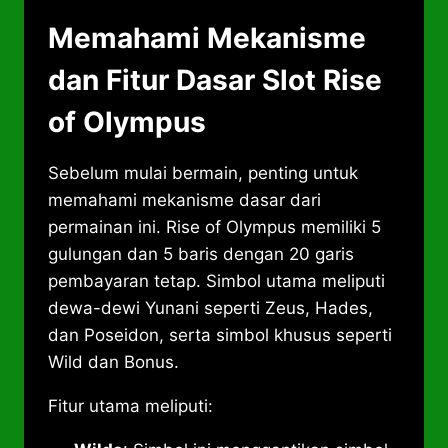
Memahami Mekanisme
dan Fitur Dasar Slot Rise
of Olympus
Sebelum mulai bermain, penting untuk
memahami mekanisme dasar dari
permainan ini. Rise of Olympus memiliki 5
gulungan dan 5 baris dengan 20 garis
pembayaran tetap. Simbol utama meliputi
dewa-dewi Yunani seperti Zeus, Hades,
dan Poseidon, serta simbol khusus seperti
Wild dan Bonus.
Fitur utama meliputi: