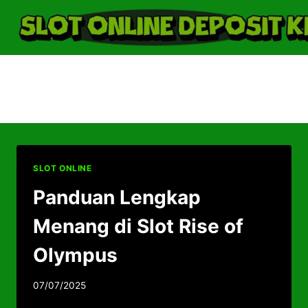
Skip
to
content
Bermain Slot Rise of
Olympus
SLOT ONLINE
Panduan Lengkap
Menang di Slot Rise of
Olympus
07/07/2025