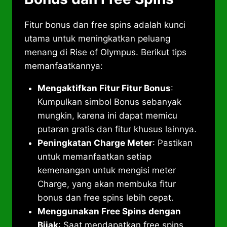
Fitur bonus dan free spins adalah kunci
utama untuk meningkatkan peluang
menang di Rise of Olympus. Berikut tips
memanfaatkannya:
Mengaktifkan Fitur Fitur Bonus
:
Kumpulkan simbol Bonus sebanyak
mungkin, karena ini dapat memicu
putaran gratis dan fitur khusus lainnya.
Peningkatan Charge Meter
: Pastikan
untuk memanfaatkan setiap
kemenangan untuk mengisi meter
Charge, yang akan membuka fitur
bonus dan free spins lebih cepat.
Menggunakan Free Spins dengan
Bijak
: Saat mendapatkan free spins,