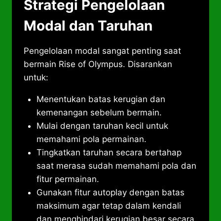
Strategi Pengelolaan
Modal dan Taruhan
Pengelolaan modal sangat penting saat
bermain Rise of Olympus. Disarankan
untuk:
Menentukan batas kerugian dan
kemenangan sebelum bermain.
Mulai dengan taruhan kecil untuk
memahami pola permainan.
Tingkatkan taruhan secara bertahap
saat merasa sudah memahami pola dan
fitur permainan.
Gunakan fitur autoplay dengan batas
maksimum agar tetap dalam kendali
dan menghindari kerugian besar secara