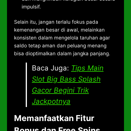
impulsif.
Selain itu, jangan terlalu fokus pada
kemenangan besar di awal, melainkan
konsisten dalam mengelola taruhan agar
saldo tetap aman dan peluang menang
bisa dioptimalkan dalam jangka panjang.
Baca Juga:
Tips Main
Slot Big Bass Splash
Gacor Begini Trik
Jackpotnya
Memanfaatkan Fitur
Bonus dan Free Spins