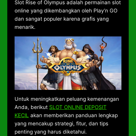
Slot Rise of Olympus adalah permainan slot
online yang dikembangkan oleh Play’n GO
dan sangat populer karena grafis yang
menarik.
Untuk meningkatkan peluang kemenangan
Anda, berikut
SLOT ONLINE DEPOSIT
KECIL
akan memberikan panduan lengkap
yang mencakup strategi, fitur, dan tips
penting yang harus diketahui.