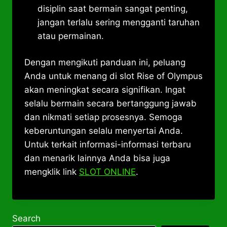
disiplin saat bermain sangat penting,
jangan terlalu sering mengganti taruhan
atau permainan.
Dengan mengikuti panduan ini, peluang
Anda untuk menang di slot Rise of Olympus
akan meningkat secara signifikan. Ingat
selalu bermain secara bertanggung jawab
dan nikmati setiap prosesnya. Semoga
keberuntungan selalu menyertai Anda.
Untuk terkait informasi-informasi terbaru
dan menarik lainnya Anda bisa juga
mengklik link
SLOT ONLINE
.
Search