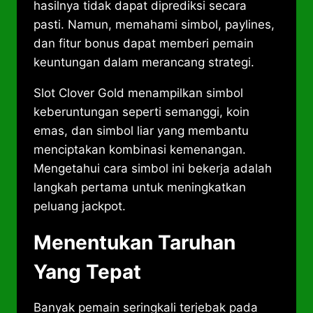
hasilnya tidak dapat diprediksi secara
pasti. Namun, memahami simbol, paylines,
dan fitur bonus dapat memberi pemain
keuntungan dalam merancang strategi.
Slot Clover Gold menampilkan simbol
keberuntungan seperti semanggi, koin
emas, dan simbol liar yang membantu
menciptakan kombinasi kemenangan.
Mengetahui cara simbol ini bekerja adalah
langkah pertama untuk meningkatkan
peluang jackpot.
Menentukan Taruhan
Yang Tepat
Banyak pemain seringkali terjebak pada