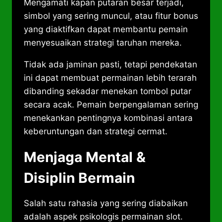
Mengamati kapan putaran besar terjadi,
simbol yang sering muncul, atau fitur bonus
yang diaktifkan dapat membantu pemain
menyesuaikan strategi taruhan mereka.
Tidak ada jaminan pasti, tetapi pendekatan
ini dapat membuat permainan lebih terarah
dibanding sekadar menekan tombol putar
secara acak. Pemain berpengalaman sering
menekankan pentingnya kombinasi antara
keberuntungan dan strategi cermat.
Menjaga Mental &
Disiplin Bermain
Salah satu rahasia yang sering diabaikan
adalah aspek psikologis permainan slot.