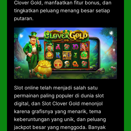
Clover Gold, manfaatkan fitur bonus, dan
tingkatkan peluang menang besar setiap
putaran.
Slot online telah menjadi salah satu
permainan paling populer di dunia slot
digital, dan Slot Clover Gold menonjol
karena grafisnya yang menarik, tema
keberuntungan yang unik, dan peluang
jackpot besar yang menggoda. Banyak