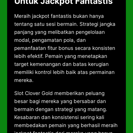
Untuk Jackpot Fantastis
Meraih jackpot fantastis bukan hanya
tentang satu sesi bermain. Strategi jangka
panjang yang melibatkan pengelolaan
modal, pengamatan pola, dan
pemanfaatan fitur bonus secara konsisten
lebih efektif. Pemain yang menetapkan
target kemenangan dan batas kerugian
memiliki kontrol lebih baik atas permainan
mereka.
Slot Clover Gold memberikan peluang
besar bagi mereka yang bersabar dan
bermain dengan strategi yang matang.
Kesabaran dan konsistensi sering kali
membedakan pemain yang berhasil meraih