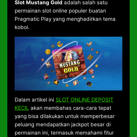
Slot Mustang Gold
adalah salah satu
permainan slot online populer buatan
Pragmatic Play yang menghadirkan tema
koboi.
Dalam artikel ini
SLOT ONLINE DEPOSIT
KECIL
akan membahas cara-cara tepat
yang bisa dilakukan untuk memperbesar
peluang mendapatkan jackpot besar di
permainan ini, termasuk memahami fitur