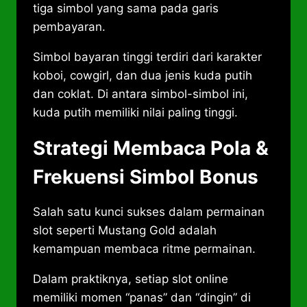
tiga simbol yang sama pada garis
pembayaran.
Simbol bayaran tinggi terdiri dari karakter
koboi, cowgirl, dan dua jenis kuda putih
dan coklat. Di antara simbol-simbol ini,
kuda putih memiliki nilai paling tinggi.
Strategi Membaca Pola &
Frekuensi Simbol Bonus
Salah satu kunci sukses dalam permainan
slot seperti Mustang Gold adalah
kemampuan membaca ritme permainan.
Dalam praktiknya, setiap slot online
memiliki momen “panas” dan “dingin” di